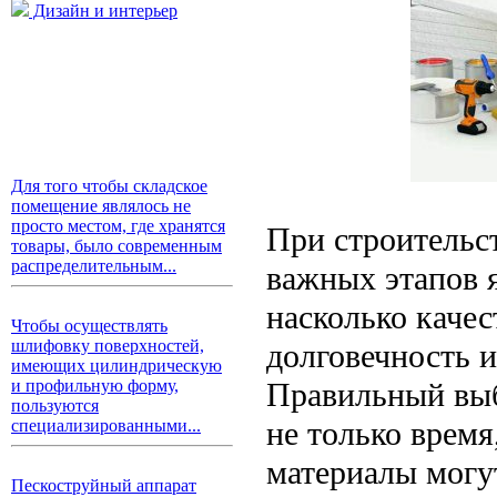
Дизайн и интерьер
Для того чтобы складское
помещение являлось не
просто местом, где хранятся
При строительс
товары, было современным
распределительным...
важных этапов я
насколько качес
Чтобы осуществлять
шлифовку поверхностей,
долговечность и
имеющих цилиндрическую
Правильный выб
и профильную форму,
пользуются
не только время
специализированными...
материалы могу
Пескоструйный аппарат