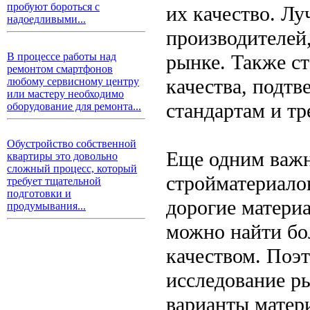
пробуют бороться с
их качество. Л
надоедливыми...
производителей
рынке. Также с
В процессе работы над
ремонтом смартфонов
качества, подт
любому сервисному центру
или мастеру необходимо
стандартам и тр
оборудование для ремонта...
Обустройство собственной
Еще одним важ
квартиры это довольно
сложный процесс, который
стройматериалов
требует тщательной
подготовки и
дорогие матери
продумывания...
можно найти бо
качеством. Поэ
исследование р
варианты матер