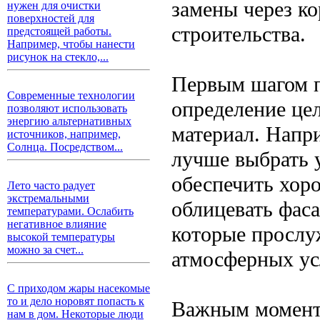
замены через ко
нужен для очистки
поверхностей для
строительства.
предстоящей работы.
Например, чтобы нанести
рисунок на стекло,...
Первым шагом п
Современные технологии
определение цел
позволяют использовать
энергию альтернативных
материал. Напри
источников, например,
Солнца. Посредством...
лучше выбрать 
обеспечить хор
Лето часто радует
экстремальными
облицевать фаса
температурами. Ослабить
негативное влияние
которые прослу
высокой температуры
можно за счет...
атмосферных ус
С приходом жары насекомые
то и дело норовят попасть к
Важным моменто
нам в дом. Некоторые люди