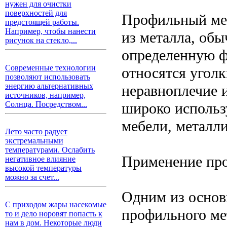
нужен для очистки
поверхностей для
Профильный мет
предстоящей работы.
Например, чтобы нанести
из металла, об
рисунок на стекло,...
определенную ф
Современные технологии
относятся уголк
позволяют использовать
энергию альтернативных
неравноплечие 
источников, например,
широко использ
Солнца. Посредством...
мебели, металли
Лето часто радует
экстремальными
температурами. Ослабить
Применение про
негативное влияние
высокой температуры
можно за счет...
Одним из основ
С приходом жары насекомые
профильного мет
то и дело норовят попасть к
нам в дом. Некоторые люди