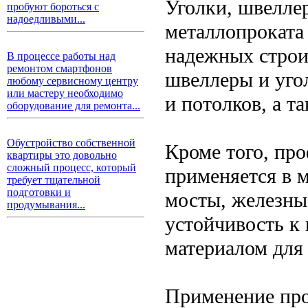
Уголки, швелле
пробуют бороться с
надоедливыми...
металлопроката
надежных строи
В процессе работы над
ремонтом смартфонов
швеллеры и уго
любому сервисному центру
или мастеру необходимо
и потолков, а т
оборудование для ремонта...
Обустройство собственной
Кроме того, пр
квартиры это довольно
сложный процесс, который
применяется в м
требует тщательной
подготовки и
мосты, железные
продумывания...
устойчивость к
материалом для 
Применение про