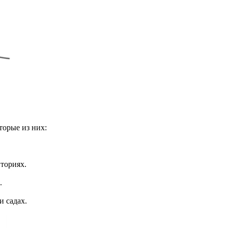
торые из них:
ториях.
.
и садах.