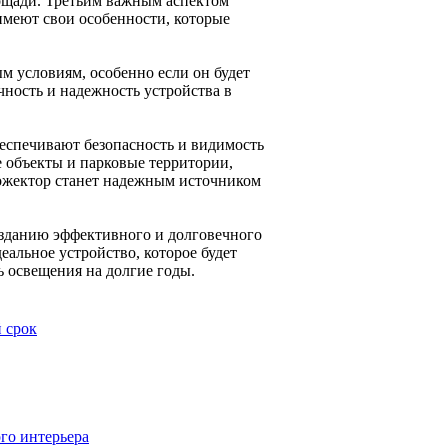
ощади. Третьим важным аспектом
имеют свои особенности, которые
м условиям, особенно если он будет
чность и надежность устройства в
еспечивают безопасность и видимость
 объекты и парковые территории,
ожектор станет надежным источником
озданию эффективного и долговечного
альное устройство, которое будет
 освещения на долгие годы.
 срок
ого интерьера