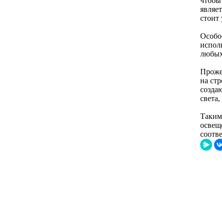
чтобы
являе
стоит
Особо
исполь
любых
Проже
на ст
созда
света,
Таким
освещ
соотв