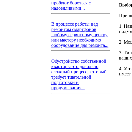
пробуют бороться с
Выбор
надоедливыми...
При в
В процессе работы над
1. На
ремонтом смартфонов
подхо
любому сервисному центру
или мастеру необходимо
2. Мо
оборудование для ремонта...
3. Ти
ваших
Обустройство собственной
квартиры это довольно
4. Уст
сложный процесс, который
имеет
требует тщательной
подготовки и
продумывания...