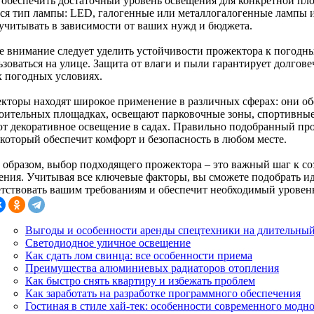
 обеспечить достаточный уровень освещения для конкретной пл
тся тип лампы: LED, галогенные или металлогалогенные лампы 
 учитывать в зависимости от ваших нужд и бюджета.
е внимание следует уделить устойчивости прожектора к погодны
зоваться на улице. Защита от влаги и пыли гарантирует долгове
 погодных условиях.
кторы находят широкое применение в различных сферах: они об
роительных площадках, освещают парковочные зоны, спортивные
ют декоративное освещение в садах. Правильно подобранный пр
 который обеспечит комфорт и безопасность в любом месте.
 образом, выбор подходящего прожектора – это важный шаг к с
ения. Учитывая все ключевые факторы, вы сможете подобрать иде
етствовать вашим требованиям и обеспечит необходимый уровень
Выгоды и особенности аренды спецтехники на длительный
Светодиодное уличное освещение
Как сдать лом свинца: все особенности приема
Преимущества алюминиевых радиаторов отопления
Как быстро снять квартиру и избежать проблем
Как заработать на разработке программного обеспечения
Гостиная в стиле хай-тек: особенности современного модн