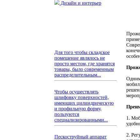
Дизайн и интерьер
Проже
приме
Совре
конеч
Для того чтобы складское
особе
помещение являлось не
просто местом, где хранятся
Проже
товары, было современным
распределительным...
Одним
мобил
решен
Чтобы осуществлять
мероп
шлифовку поверхностей,
имеющих цилиндрическую
Преим
и профильную форму,
пользуются
1. Мо
специализированными...
удобн
2. Ре
Пескоструйный аппарат