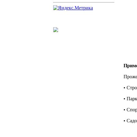
Приме
Проже
• Стр
• Пар
• Спо
• Сад