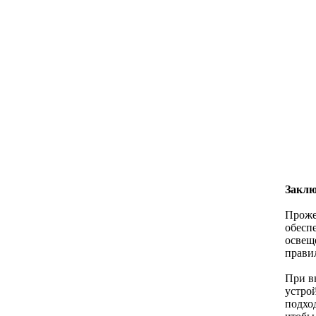
Заклю
Проже
обесп
освещ
прави
При в
устрой
подхо