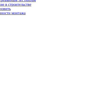
деревянным лестницам
ие в строительстве
ановить
енности монтажа