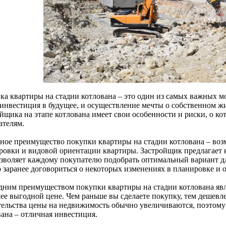
ка квартиры на стадии котлована – это один из самых важных м
 инвестиция в будущее, и осуществление мечты о собственном ж
ойщика на этапе котлована имеет свои особенности и риски, о 
ателям.
ное преимущество покупки квартиры на стадии котлована – воз
ровки и видовой ориентации квартиры. Застройщик предлагает 
озволяет каждому покупателю подобрать оптимальный вариант для
 заранее договориться о некоторых изменениях в планировке и 
дним преимуществом покупки квартиры на стадии котлована явл
ее выгодной цене. Чем раньше вы сделаете покупку, тем дешевле
тельства цены на недвижимость обычно увеличиваются, поэтому
вана – отличная инвестиция.