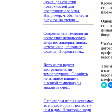
нужен для очистки
Кроме
поверхностей для
строи
предстоящей работы.
избеж
Например, чтобы нанести
рисунок на стекло,...
Однак
строи
финан
Современные технологии
бюдже
позволяют использовать
энергию альтернативных
Чтобы
источников, например,
догов
Солнца. Посредством...
профе
безопа
Лето часто радует
Таким
экстремальными
о кот
температурами. Ослабить
безоп
негативное влияние
комфо
высокой температуры
можно за счет...
С приходом жары насекомые
то и дело норовят попасть к
нам в дом. Некоторые люди