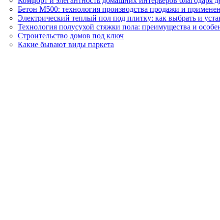
Комфорт и элегантность домашних интерьеров благодаря 
Бетон М500: технология производства продажи и применен
Электрический теплый пол под плитку: как выбрать и уст
Технология полусухой стяжки пола: преимущества и особ
Строительство домов под ключ
Какие бывают виды паркета