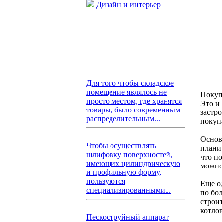
Дизайн и интерьер
Для того чтобы складское
помещение являлось не
Покуп
просто местом, где хранятся
Это и
товары, было современным
застр
распределительным...
покуп
Основ
Чтобы осуществлять
плани
шлифовку поверхностей,
что п
имеющих цилиндрическую
можно
и профильную форму,
пользуются
Еще о
специализированными...
по бол
строи
котло
Пескоструйный аппарат