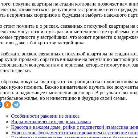
 того, покупка квартиры на стадии котлована позволяет вам вни
тельства, ознакомиться с репутацией застройщика и его предыд
ать неприятных сюрпризов в будущем и выбрать надежного партн
о стоит помнить и о рисках, связанных с покупкой квартиры на с
тельства могут возникнуть различные технические проблемы, из
совые трудности у застройщика, что может привести к задержкам
та или даже к банкротству застройщика.
 избежать рисков, связанных с покупкой квартиры на стадии кот
ор купли-продажи, обратить внимание на репутацию застройщика
ссиональным консультантам и юристам, которые помогут вам за
сность сделки.
 образом, покупка квартиры от застройщика на стадии котлована
орых нужно помнить. Важно внимательно изучить все документы 
асность и надлежащее выполнение договора. В результате вы пол
ртабельное жилье, но и инвестицию в будущее своей семьи.
Особенности раковин из оникса
Виды металлических дверных замков
Красота в каждом доме: рейки с подсветкой из массива це
Укрепление фундамента инъектированием и усиление пли