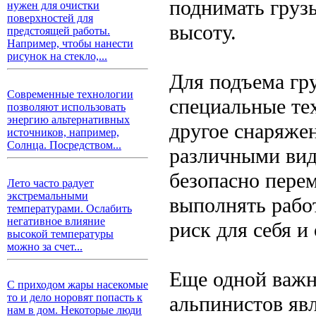
поднимать груз
нужен для очистки
поверхностей для
высоту.
предстоящей работы.
Например, чтобы нанести
рисунок на стекло,...
Для подъема гр
Современные технологии
специальные тех
позволяют использовать
энергию альтернативных
другое снаряжен
источников, например,
Солнца. Посредством...
различными вид
безопасно перем
Лето часто радует
экстремальными
выполнять рабо
температурами. Ослабить
негативное влияние
риск для себя 
высокой температуры
можно за счет...
Еще одной важн
С приходом жары насекомые
то и дело норовят попасть к
альпинистов явл
нам в дом. Некоторые люди