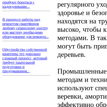
регулярного ухо
пробуют бороться с
надоедливыми...
здоровье и безо
находятся на т
В процессе работы над
ремонтом смартфонов
высоко, чтобы 
любому сервисному центру
или мастеру необходимо
методами. В та
оборудование для ремонта...
могут быть при
Обустройство собственной
деревьев.
квартиры это довольно
сложный процесс, который
требует тщательной
подготовки и
Промышленные 
продумывания...
методам и техни
используют спец
веревки, аморти
эффективно обр