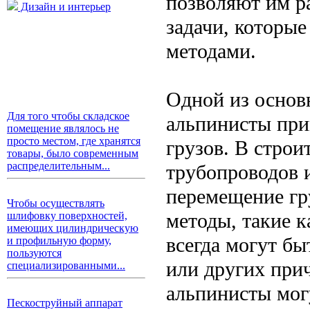
позволяют им р
Дизайн и интерьер
задачи, которы
методами.
Одной из основ
Для того чтобы складское
альпинисты при
помещение являлось не
просто местом, где хранятся
грузов. В строи
товары, было современным
распределительным...
трубопроводов и
перемещение гр
Чтобы осуществлять
методы, такие к
шлифовку поверхностей,
имеющих цилиндрическую
всегда могут бы
и профильную форму,
пользуются
или других при
специализированными...
альпинисты могу
Пескоструйный аппарат