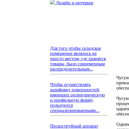
Дизайн и интерьер
Для того чтобы складское
помещение являлось не
просто местом, где хранятся
товары, было современным
распределительным...
Чугун
прево
Чтобы осуществлять
обесп
шлифовку поверхностей,
имеющих цилиндрическую
Чугун
и профильную форму,
проце
пользуются
царап
специализированными...
обесп
Одним
Пескоструйный аппарат