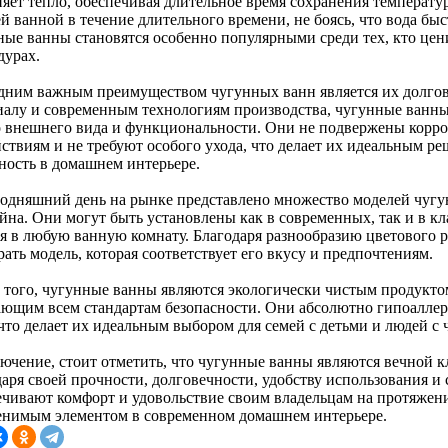
няет тепло, обеспечивая длительное время сохранения температу
й ванной в течение длительного времени, не боясь, что вода быс
ные ванны становятся особенно популярными среди тех, кто цен
дурах.
дним важным преимуществом чугунных ванн является их долгове
иалу и современным технологиям производства, чугунные ванны 
о внешнего вида и функциональности. Они не подвержены корр
ствиям и не требуют особого ухода, что делает их идеальным реш
ность в домашнем интерьере.
годняшний день на рынке представлено множество моделей чугу
йна. Они могут быть установлены как в современных, так и в кл
ля в любую ванную комнату. Благодаря разнообразию цветового 
ать модель, которая соответствует его вкусу и предпочтениям.
 того, чугунные ванны являются экологически чистым продукто
ающим всем стандартам безопасности. Они абсолютно гипоаллер
 что делает их идеальным выбором для семей с детьми и людей с
лючение, стоит отметить, что чугунные ванны являются вечной 
даря своей прочности, долговечности, удобству использования и
ечивают комфорт и удовольствие своим владельцам на протяжени
енимым элементом в современном домашнем интерьере.