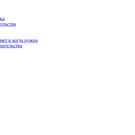
вка
тельства
яет и когда нужна
оительства