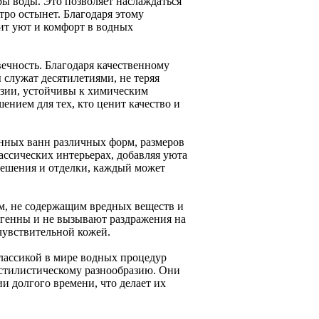
ры воды. Это позволяет наслаждаться
тро остынет. Благодаря этому
ит уют и комфорт в водных
чность. Благодаря качественному
служат десятилетиями, не теряя
озии, устойчивы к химическим
ением для тех, кто ценит качество и
нных ванн различных форм, размеров
ассических интерьерах, добавляя уюта
решения и отделки, каждый может
м, не содержащим вредных веществ и
генны и не вызывают раздражения на
 чувствительной кожей.
классикой в мире водных процедур
 стилистическому разнообразию. Они
и долгого времени, что делает их