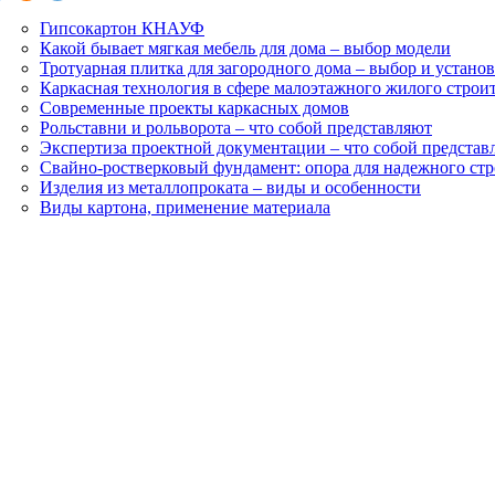
Гипсокартон КНАУФ
Какой бывает мягкая мебель для дома – выбор модели
Тротуарная плитка для загородного дома – выбор и устано
Каркасная технология в сфере малоэтажного жилого строи
Современные проекты каркасных домов
Рольставни и рольворота – что собой представляют
Экспертиза проектной документации – что собой представл
Свайно-ростверковый фундамент: опора для надежного стр
Изделия из металлопроката – виды и особенности
Виды картона, применение материала