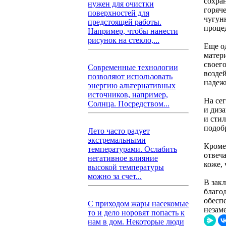
сохра
нужен для очистки
горяче
поверхностей для
чугун
предстоящей работы.
проце
Например, чтобы нанести
рисунок на стекло,...
Еще о
матер
своег
Современные технологии
воздей
позволяют использовать
надеж
энергию альтернативных
источников, например,
На се
Солнца. Посредством...
и диза
и сти
подобр
Лето часто радует
экстремальными
Кроме
температурами. Ослабить
отвеч
негативное влияние
коже,
высокой температуры
можно за счет...
В зак
благо
обесп
С приходом жары насекомые
незам
то и дело норовят попасть к
нам в дом. Некоторые люди