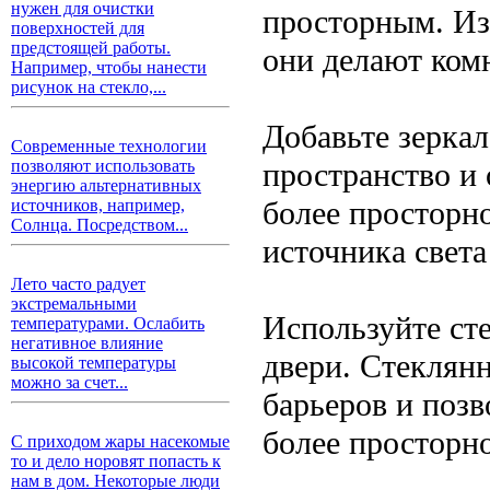
нужен для очистки
просторным. Изб
поверхностей для
предстоящей работы.
они делают комн
Например, чтобы нанести
рисунок на стекло,...
Добавьте зеркал
Современные технологии
пространство и 
позволяют использовать
энергию альтернативных
более просторно
источников, например,
Солнца. Посредством...
источника света
Лето часто радует
экстремальными
Используйте ст
температурами. Ослабить
негативное влияние
двери. Стеклян
высокой температуры
можно за счет...
барьеров и позв
более просторн
С приходом жары насекомые
то и дело норовят попасть к
нам в дом. Некоторые люди