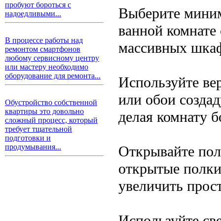
пробуют бороться с
Выберите миним
надоедливыми...
ванной комнате
В процессе работы над
массивных шкаф
ремонтом смартфонов
любому сервисному центру
или мастеру необходимо
оборудование для ремонта...
Используйте ве
или обои созда
Обустройство собственной
квартиры это довольно
делая комнату б
сложный процесс, который
требует тщательной
подготовки и
продумывания...
Открывайте пол
открытые полки
увеличить прост
Используйте св