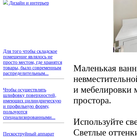
Дизайн и интерьер
Для того чтобы складское
помещение являлось не
просто местом, где хранятся
Маленькая ванна
товары, было современным
распределительным...
невместительно
и мебелировки 
Чтобы осуществлять
шлифовку поверхностей,
простора.
имеющих цилиндрическую
и профильную форму,
пользуются
специализированными...
Используйте све
Светлые оттенк
Пескоструйный аппарат