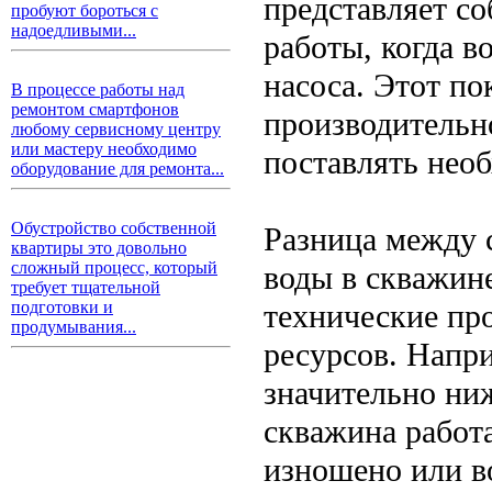
представляет со
пробуют бороться с
надоедливыми...
работы, когда в
насоса. Этот по
В процессе работы над
ремонтом смартфонов
производительн
любому сервисному центру
или мастеру необходимо
поставлять необ
оборудование для ремонта...
Обустройство собственной
Разница между 
квартиры это довольно
сложный процесс, который
воды в скважин
требует тщательной
технические пр
подготовки и
продумывания...
ресурсов. Напр
значительно ниж
скважина работа
изношено или в