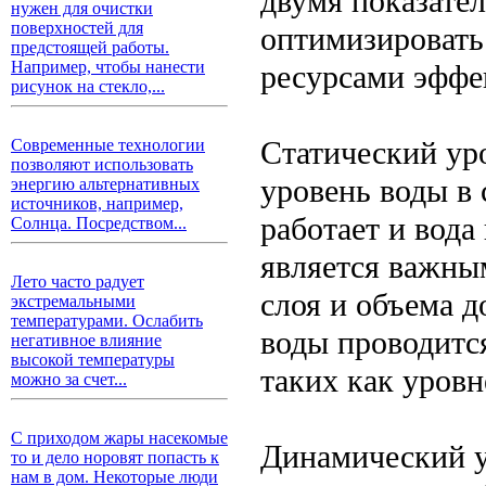
двумя показате
нужен для очистки
поверхностей для
оптимизировать
предстоящей работы.
Например, чтобы нанести
ресурсами эффе
рисунок на стекло,...
Статический ур
Современные технологии
позволяют использовать
уровень воды в 
энергию альтернативных
источников, например,
работает и вода
Солнца. Посредством...
является важны
Лето часто радует
слоя и объема д
экстремальными
температурами. Ослабить
воды проводитс
негативное влияние
высокой температуры
таких как уров
можно за счет...
С приходом жары насекомые
Динамический у
то и дело норовят попасть к
нам в дом. Некоторые люди