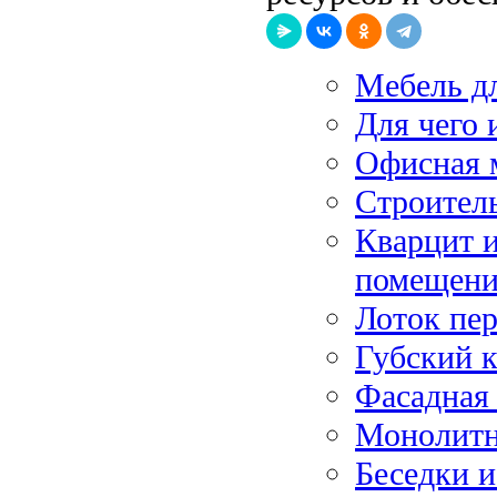
Мебель дл
Для чего 
Офисная 
Строител
Кварцит и
помещен
Лоток пе
Губский к
Фасадная 
Монолитн
Беседки и