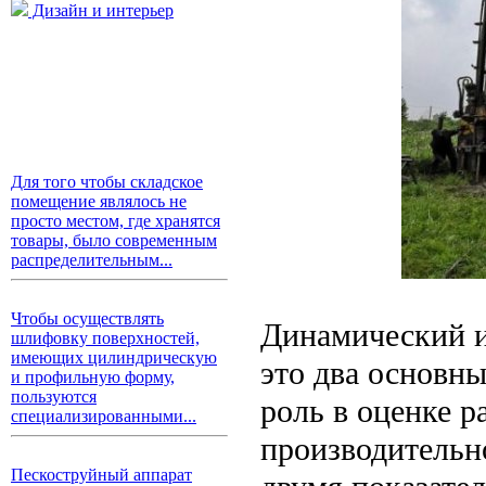
Дизайн и интерьер
Для того чтобы складское
помещение являлось не
просто местом, где хранятся
товары, было современным
распределительным...
Чтобы осуществлять
Динамический и
шлифовку поверхностей,
имеющих цилиндрическую
это два основн
и профильную форму,
пользуются
роль в оценке 
специализированными...
производительн
Пескоструйный аппарат