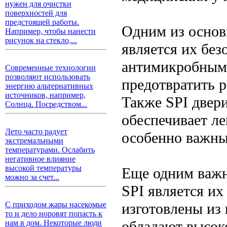
нужен для очистки
поверхностей для
предстоящей работы.
Одним из основ
Например, чтобы нанести
рисунок на стекло,...
является их бе
антимикробными
Современные технологии
позволяют использовать
предотвратить 
энергию альтернативных
источников, например,
Также SPI двер
Солнца. Посредством...
обеспечивает ле
Лето часто радует
особенно важны
экстремальными
температурами. Ослабить
негативное влияние
высокой температуры
Еще одним важ
можно за счет...
SPI является их
изготовлены из
С приходом жары насекомые
то и дело норовят попасть к
обладают высок
нам в дом. Некоторые люди