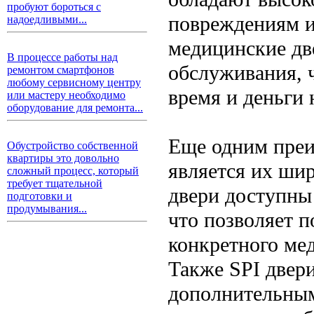
пробуют бороться с
повреждениям и
надоедливыми...
медицинские дв
В процессе работы над
обслуживания, 
ремонтом смартфонов
любому сервисному центру
время и деньги 
или мастеру необходимо
оборудование для ремонта...
Еще одним преи
Обустройство собственной
квартиры это довольно
является их ши
сложный процесс, который
требует тщательной
двери доступны 
подготовки и
продумывания...
что позволяет 
конкретного ме
Также SPI двер
дополнительным