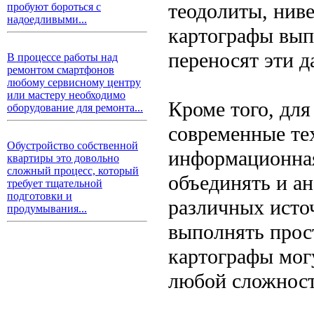
теодолиты, нив
пробуют бороться с
надоедливыми...
картографы вып
переносят эти д
В процессе работы над
ремонтом смартфонов
любому сервисному центру
или мастеру необходимо
Кроме того, для
оборудование для ремонта...
современные тех
Обустройство собственной
информационная
квартиры это довольно
сложный процесс, который
объединять и а
требует тщательной
подготовки и
различных исто
продумывания...
выполнять прос
картографы мог
любой сложност