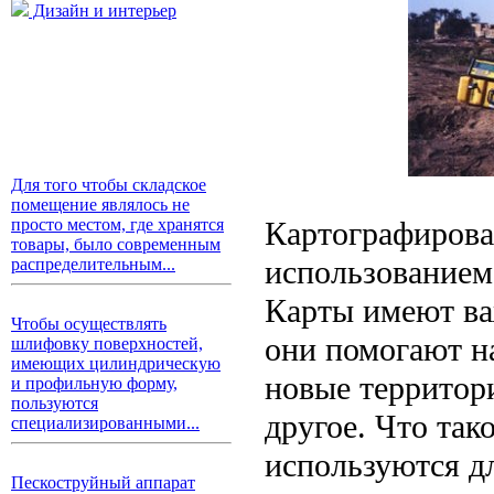
Дизайн и интерьер
Для того чтобы складское
помещение являлось не
Картографирован
просто местом, где хранятся
товары, было современным
использованием
распределительным...
Карты имеют ва
Чтобы осуществлять
они помогают на
шлифовку поверхностей,
имеющих цилиндрическую
новые территор
и профильную форму,
пользуются
другое. Что так
специализированными...
используются дл
Пескоструйный аппарат