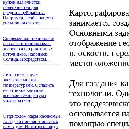
нужен для очистки
поверхностей для
Картографирован
предстоящей работы.
Например, чтобы нанести
занимается созд
рисунок на стекло,...
Основными зада
Современные технологии
отображение ге
позволяют использовать
энергию альтернативных
плоскости, пере
источников, например,
Солнца. Посредством...
местоположение
Лето часто радует
экстремальными
Для создания к
температурами. Ослабить
негативное влияние
технологии. Од
высокой температуры
можно за счет...
это геодезическ
основывается на
С приходом жары насекомые
помощью специа
то и дело норовят попасть к
нам в дом. Некоторые люди