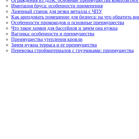
Ограждения из ДПК: основные преимущества композитног
Имитация бруса: особенности применения
Лазерный станок для резки металла с ЧПУ
Как арендовать помещение для бизнеса: на что обратить в
Особенности промокодов и основные преимущества
Что такое химия для бассейнов и зачем она нужна
Вагонка: особенности и преимущества
Преимущества утепления кровли
Зачем нужна терраса и ее преимущества
Перевозка стройматериалов с грузчиками: преимущества