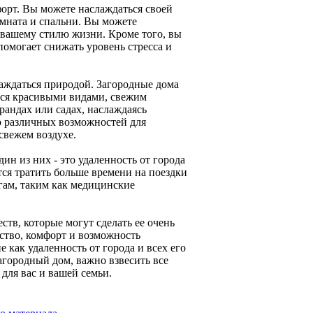
форт. Вы можете наслаждаться своей
омната и спальни. Вы можете
 вашему стилю жизни. Кроме того, вы
помогает снижать уровень стресса и
лаждаться природой. Загородные дома
ься красивыми видами, свежим
рандах или садах, наслаждаясь
о различных возможностей для
свежем воздухе.
ин из них - это удаленность от города
ется тратить больше времени на поездки
гам, таким как медицинские
тв, которые могут сделать ее очень
ство, комфорт и возможность
 как удаленность от города и всех его
агородный дом, важно взвесить все
для вас и вашей семьи.