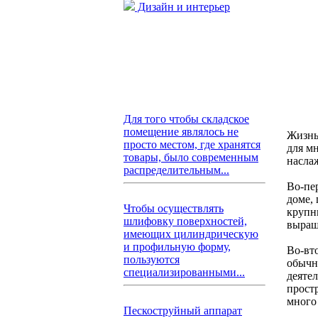
Дизайн и интерьер
Для того чтобы складское
помещение являлось не
Жизнь
просто местом, где хранятся
для м
товары, было современным
насла
распределительным...
Во-пе
доме,
Чтобы осуществлять
крупн
шлифовку поверхностей,
выращ
имеющих цилиндрическую
и профильную форму,
Во-вт
пользуются
обычно
специализированными...
деяте
простр
много 
Пескоструйный аппарат