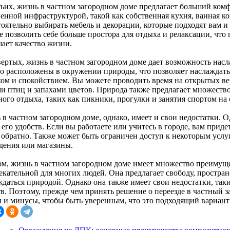
тьих, жизнь в частном загородном доме предлагает больший ком
венной инфраструктурой, такой как собственная кухня, ванная к
тоятельно выбирать мебель и декорации, которые подходят вам и
 позволить себе больше простора для отдыха и релаксации, что 
ает качество жизни.
вертых, жизнь в частном загородном доме дает возможность нас
о расположены в окружении природы, что позволяет наслаждат
хом и спокойствием. Вы можете проводить время на открытых ве
ми птиц и запахами цветов. Природа также предлагает множеств
ого отдыха, таких как пикники, прогулки и занятия спортом на 
в частном загородном доме, однако, имеет и свои недостатки. Од
 его удобств. Если вы работаете или учитесь в городе, вам прид
и обратно. Также может быть ограничен доступ к некоторым услу
дения или магазины.
ом, жизнь в частном загородном доме имеет множество преимущес
екательной для многих людей. Она предлагает свободу, простран
даться природой. Однако она также имеет свои недостатки, такие
в. Поэтому, прежде чем принять решение о переезде в частный з
 и минусы, чтобы быть уверенным, что это подходящий вариант 