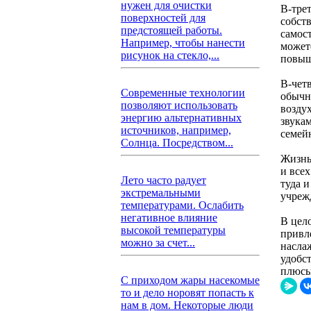
нужен для очистки
В-тре
поверхностей для
собст
предстоящей работы.
самос
Например, чтобы нанести
можете
рисунок на стекло,...
повыш
В-чет
Современные технологии
обычн
позволяют использовать
возду
энергию альтернативных
звука
источников, например,
семейн
Солнца. Посредством...
Жизнь 
и всех
Лето часто радует
туда 
экстремальными
учреж
температурами. Ослабить
негативное влияние
В цел
высокой температуры
привл
можно за счет...
наслаж
удобст
плюсы
С приходом жары насекомые
то и дело норовят попасть к
нам в дом. Некоторые люди