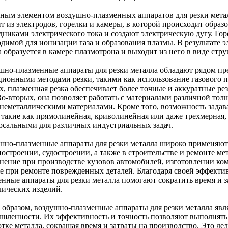
ным элементом воздушно-плазменных аппаратов для резки метал
ит из электродов, горелки и камеры, в которой происходит обра
дниками электрического тока и создают электрическую дугу. Гор
димой для ионизации газа и образования плазмы. В результате э
 образуется в камере плазмотрона и выходит из него в виде стру
шно-плазменные аппараты для резки металла обладают рядом пр
ционными методами резки, такими как использование газового п
х, плазменная резка обеспечивает более точные и аккуратные ре
Во-вторых, она позволяет работать с материалами различной тол
 неметаллическими материалами. Кроме того, возможность зада
, такие как прямолинейная, криволинейная или даже трехмерная,
рсальными для различных индустриальных задач.
шно-плазменные аппараты для резки металла широко применяю
остроении, судостроении, а также в строительстве и ремонте м
нение при производстве кузовов автомобилей, изготовлении ко
же при ремонте поврежденных деталей. Благодаря своей эффекти
енные аппараты для резки металла помогают сократить время и з
лических изделий.
 образом, воздушно-плазменные аппараты для резки металла яв
шленности. Их эффективность и точность позволяют выполнять 
отке металла, сокращая время и затраты на производство. Это д