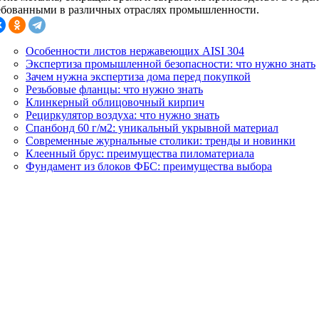
ебованными в различных отраслях промышленности.
Особенности листов нержавеющих AISI 304
Экспертиза промышленной безопасности: что нужно знать
Зачем нужна экспертиза дома перед покупкой
Резьбовые фланцы: что нужно знать
Клинкерный облицовочный кирпич
Рециркулятор воздуха: что нужно знать
Спанбонд 60 г/м2: уникальный укрывной материал
Современные журнальные столики: тренды и новинки
Клеенный брус: преимущества пиломатериала
Фундамент из блоков ФБС: преимущества выбора