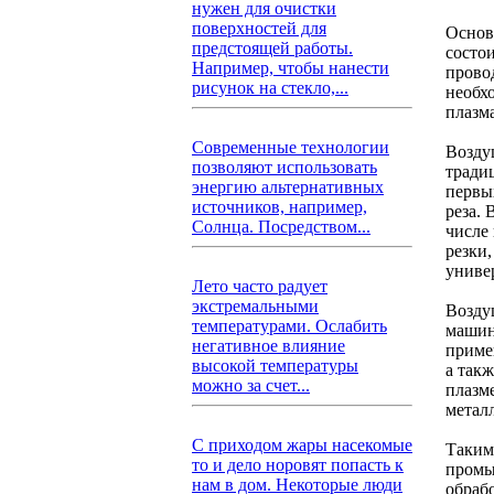
нужен для очистки
поверхностей для
Основ
предстоящей работы.
состо
Например, чтобы нанести
прово
рисунок на стекло,...
необхо
плазма
Современные технологии
Возду
позволяют использовать
тради
энергию альтернативных
первы
источников, например,
реза. 
Солнца. Посредством...
числе
резки
униве
Лето часто радует
экстремальными
Возду
температурами. Ослабить
машин
негативное влияние
приме
высокой температуры
а так
можно за счет...
плазм
метал
С приходом жары насекомые
Таким
то и дело норовят попасть к
промы
нам в дом. Некоторые люди
обраб