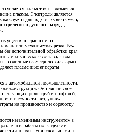
ла является плазмотрон. Плазмотрон
зование плазмы. Электроды являются
елка служит для подачи газовой смеси,
лектрического дугового разряда,
и.
еимуществ по сравнению с
ламени или механическая резка. Во-
зы без дополнительной обработки края
щины и химического состава, в том
вать различные геометрические формы
 делает плазменные аппараты
тся в автомобильной промышленности,
еталлоконструкций. Они нашли свое
мплектующих, резке труб и профилей,
вности и точности, воздушно-
атраты на производство и обработку
ляются незаменимым инструментом в
различные работы по разделке и
елает эти аппараты универсальными и