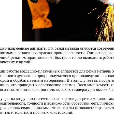
шно-плазменные аппараты для резки металла являются совреме
няемым в различных отраслях промышленности. Они основаны 
нной резки, которая позволяет быстро и точно выполнять работы
лических изделий.
ип работы воздушно-плазменных аппаратов для резки металла о
рического дугового разряда, получаемого при подведении высоко
родом и обрабатываемым материалом. В этом случае газ, поступа
ацию, что приводит к образованию плазмы. Воспламеняемость п
го газа, что позволяет достичь высоких температур и высокой с
ущества воздушно-плазменных аппаратов для резки металла зак
водительности, точности и возможности обработки металлическ
даря использованию плазмы, эти аппараты позволяют справиться 
ла, так и толстых и прочных конструкций.