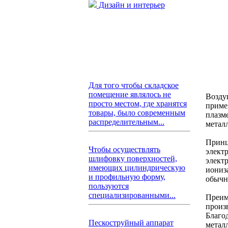
Дизайн и интерьер
Для того чтобы складское
помещение являлось не
Возду
просто местом, где хранятся
приме
товары, было современным
плазме
распределительным...
метал
Принц
Чтобы осуществлять
элект
шлифовку поверхностей,
элект
имеющих цилиндрическую
иониз
и профильную форму,
обычно
пользуются
специализированными...
Преим
произ
Благо
Пескоструйный аппарат
метал