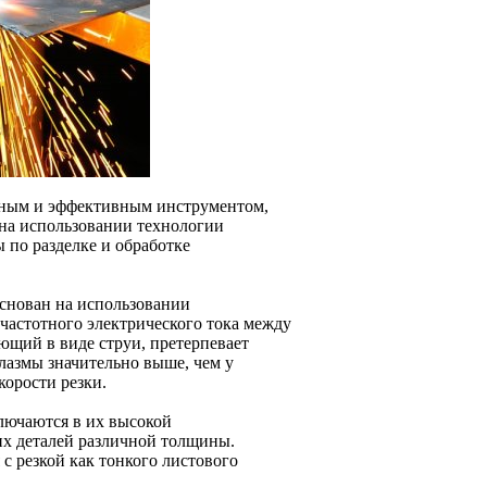
нным и эффективным инструментом,
на использовании технологии
 по разделке и обработке
снован на использовании
частотного электрического тока между
ющий в виде струи, претерпевает
лазмы значительно выше, чем у
корости резки.
лючаются в их высокой
их деталей различной толщины.
с резкой как тонкого листового