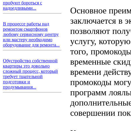
пробуют бороться с
Основное преим
надоедливыми...
заключается в э
В процессе работы над
позволяют полу
ремонтом смартфонов
любому сервисному центру
услугу, котору
или мастеру необходимо
оборудование для ремонта...
того, промокоды
временные скид
Обустройство собственной
квартиры это довольно
времени действ
сложный процесс, который
требует тщательной
промокоды могу
подготовки и
продумывания...
программ лояль
дополнительные
совершении пок