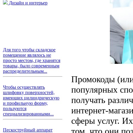
Дизайн и интерьер
Для того чтобы складское
помещение являлось не
просто местом, где хранятся
товары, было современным
распределительным...
Промокоды (или
популярных спо
Чтобы осуществлять
шлифовку поверхностей,
получать разли
имеющих цилиндрическую
и профильную форму,
интернет-магаз
пользуются
специализированными...
сферы услуг. Их
том, что они п
Пескоструйный аппарат