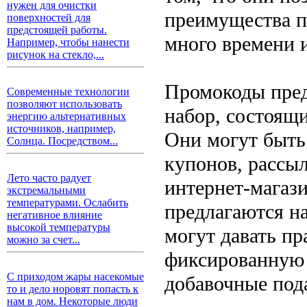
нужен для очистки
преимущества п
поверхностей для
предстоящей работы.
много времени и
Например, чтобы нанести
рисунок на стекло,...
Промокоды пред
Современные технологии
позволяют использовать
набор, состоящи
энергию альтернативных
источников, например,
Они могут быть
Солнца. Посредством...
купонов, рассы
Лето часто радует
интернет-магаз
экстремальными
температурами. Ослабить
предлагаются н
негативное влияние
высокой температуры
могут давать пр
можно за счет...
фиксированную 
С приходом жары насекомые
добавочные под
то и дело норовят попасть к
нам в дом. Некоторые люди