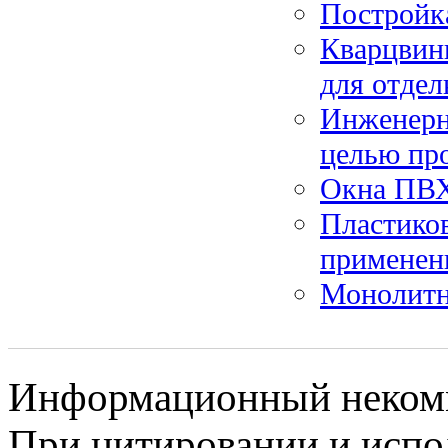
Постройка
Кварцвин
для отдел
Инженерно
целью пр
Окна ПВХ
Пластико
применен
Монолитн
Информационный некомме
При цитировании и испо