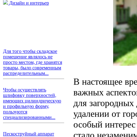
Дизайн и интерьер
Для того чтобы складское
помещение являлось не
просто местом, где хранятся
товары, было современным
распределительным...
В настоящее вре
важных аспекто
Чтобы осуществлять
шлифовку поверхностей,
для загородных 
имеющих цилиндрическую
и профильную форму,
удалении от го
пользуются
специализированными...
особый интерес
стало незамени
Пескоструйный аппарат