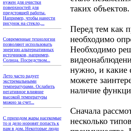
нужен для очистки
таких объектов.
поверхностей для
предстоящей работы.
Например, чтобы нанести
рисунок на стекло,...
Перед тем как 
необходимо опр
Современные технологии
позволяют использовать
Необходимо реш
энергию альтернативных
источников, например,
видеонаблюдени
Солнца. Посредством...
нужно, и какие
Лето часто радует
можете заинтер
экстремальными
температурами. Ослабить
наличие функци
негативное влияние
высокой температуры
можно за счет...
Сначала рассмо
С приходом жары насекомые
несколько типов
то и дело норовят попасть к
нам в дом. Некоторые люди