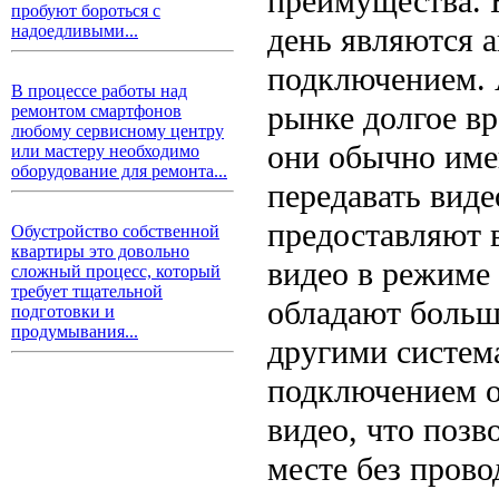
преимущества. 
пробуют бороться с
день являются а
надоедливыми...
подключением. 
В процессе работы над
рынке долгое в
ремонтом смартфонов
любому сервисному центру
они обычно име
или мастеру необходимо
оборудование для ремонта...
передавать виде
предоставляют 
Обустройство собственной
квартиры это довольно
видео в режиме 
сложный процесс, который
требует тщательной
обладают больш
подготовки и
продумывания...
другими систем
подключением о
видео, что позв
месте без прово