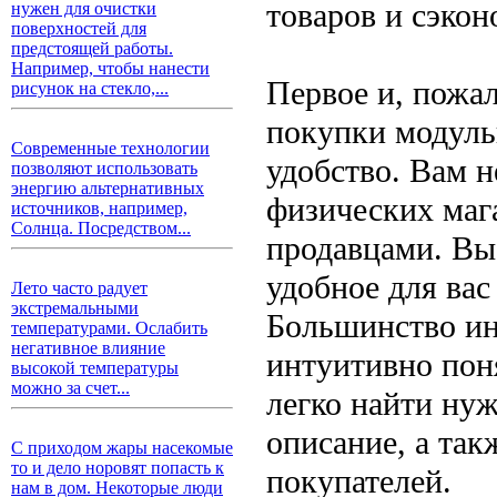
товаров и сэкон
нужен для очистки
поверхностей для
предстоящей работы.
Например, чтобы нанести
Первое и, пожа
рисунок на стекло,...
покупки модульн
Современные технологии
удобство. Вам 
позволяют использовать
энергию альтернативных
физических маг
источников, например,
Солнца. Посредством...
продавцами. Вы
удобное для вас
Лето часто радует
экстремальными
Большинство ин
температурами. Ослабить
негативное влияние
интуитивно пон
высокой температуры
можно за счет...
легко найти ну
описание, а так
С приходом жары насекомые
то и дело норовят попасть к
покупателей.
нам в дом. Некоторые люди