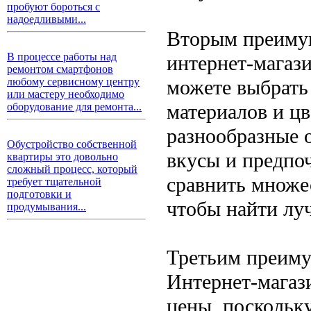
пробуют бороться с
надоедливыми...
Вторым преимущ
В процессе работы над
интернет-магаз
ремонтом смартфонов
можете выбрать 
любому сервисному центру
или мастеру необходимо
материалов и ц
оборудование для ремонта...
разнообразные 
Обустройство собственной
вкусы и предпо
квартиры это довольно
сложный процесс, который
сравнить множе
требует тщательной
подготовки и
чтобы найти лу
продумывания...
Третьим преиму
Интернет-магаз
цены, поскольку