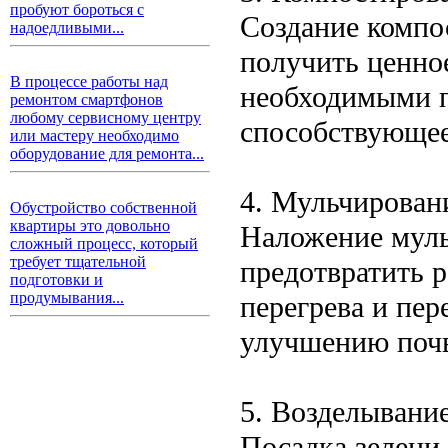
пробуют бороться с
Создание компос
надоедливыми...
получить ценно
В процессе работы над
необходимыми 
ремонтом смартфонов
любому сервисному центру
способствующее
или мастеру необходимо
оборудование для ремонта...
4. Мульчирован
Обустройство собственной
квартиры это довольно
Наложение мульч
сложный процесс, который
требует тщательной
предотвратить р
подготовки и
продумывания...
перегрева и пер
улучшению поч
5. Возделывание
Посадка зелени,