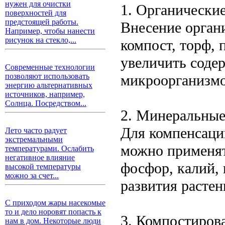
нужен для очистки
1. Органически
поверхностей для
предстоящей работы.
Внесение органи
Например, чтобы нанести
рисунок на стекло,...
компост, торф, 
увеличить соде
Современные технологии
микроорганизмов
позволяют использовать
энергию альтернативных
источников, например,
Солнца. Посредством...
2. Минеральные
Для компенсаци
Лето часто радует
экстремальными
можно применят
температурами. Ослабить
негативное влияние
фосфор, калий,
высокой температуры
можно за счет...
развития растен
С приходом жары насекомые
то и дело норовят попасть к
3. Компостиров
нам в дом. Некоторые люди