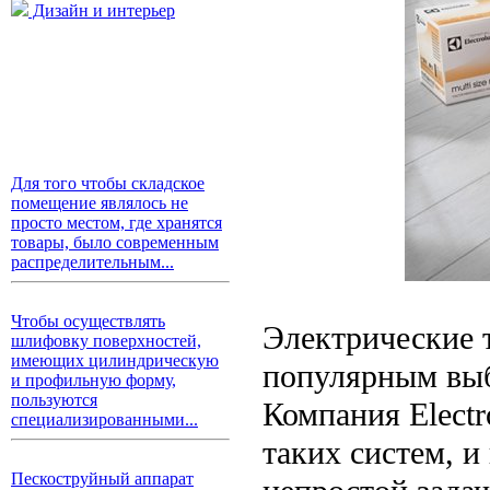
Дизайн и интерьер
Для того чтобы складское
помещение являлось не
просто местом, где хранятся
товары, было современным
распределительным...
Чтобы осуществлять
Электрические 
шлифовку поверхностей,
имеющих цилиндрическую
популярным выб
и профильную форму,
пользуются
Компания Elect
специализированными...
таких систем, 
Пескоструйный аппарат