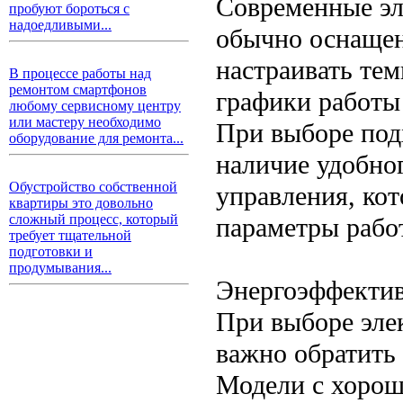
Современные эл
пробуют бороться с
надоедливыми...
обычно оснаще
настраивать тем
В процессе работы над
ремонтом смартфонов
графики работы
любому сервисному центру
или мастеру необходимо
При выборе под
оборудование для ремонта...
наличие удобно
Обустройство собственной
управления, кот
квартиры это довольно
сложный процесс, который
параметры рабо
требует тщательной
подготовки и
продумывания...
Энергоэффекти
При выборе элек
важно обратить
Модели с хорош