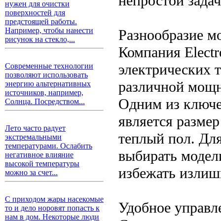
непростой задач
нужен для очистки
поверхностей для
предстоящей работы.
Например, чтобы нанести
Разнообразие м
рисунок на стекло,...
Компания Electr
электрических 
Современные технологии
позволяют использовать
различной мощн
энергию альтернативных
источников, например,
Одним из ключе
Солнца. Посредством...
является размер
Лето часто радует
теплый пол. Дл
экстремальными
температурами. Ослабить
выбирать модел
негативное влияние
высокой температуры
избежать излиш
можно за счет...
С приходом жары насекомые
Удобное управл
то и дело норовят попасть к
нам в дом. Некоторые люди