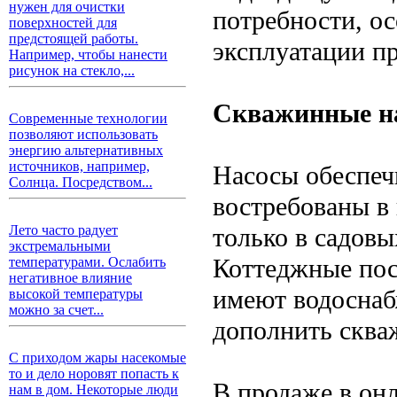
нужен для очистки
потребности, о
поверхностей для
предстоящей работы.
эксплуатации п
Например, чтобы нанести
рисунок на стекло,...
Скважинные на
Современные технологии
позволяют использовать
энергию альтернативных
источников, например,
Насосы обеспеч
Солнца. Посредством...
востребованы в
только в садовы
Лето часто радует
экстремальными
Коттеджные посе
температурами. Ослабить
негативное влияние
имеют водоснаб
высокой температуры
можно за счет...
дополнить сква
С приходом жары насекомые
то и дело норовят попасть к
В продаже в он
нам в дом. Некоторые люди