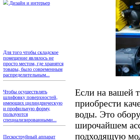
Дизайн и интерьер
Для того чтобы складское
помещение являлось не
просто местом, где хранятся
товары, было современным
распределительным...
Если на вашей 
Чтобы осуществлять
шлифовку поверхностей,
приобрести кач
имеющих цилиндрическую
и профильную форму,
воды. Это обору
пользуются
специализированными...
широчайшем асс
подходящую мод
Пескоструйный аппарат