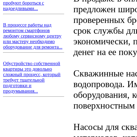
пробуют бороться с
предложен широ
надоедливыми...
проверенных бре
В процессе работы над
срок службы дл
ремонтом смартфонов
любому сервисному центру
экономически, 
или мастеру необходимо
оборудование для ремонта...
денег на ее пок
Обустройство собственной
квартиры это довольно
Скважинные нас
сложный процесс, который
требует тщательной
водопровода. И
подготовки и
продумывания...
оборудования, к
поверхностным
Насосы для скв