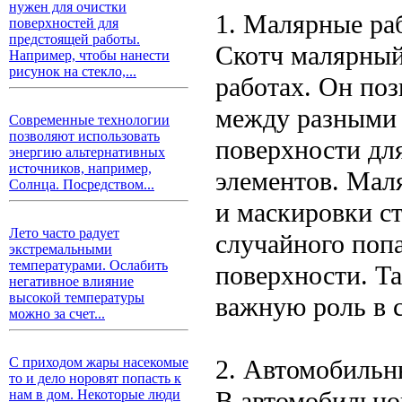
нужен для очистки
1. Малярные ра
поверхностей для
предстоящей работы.
Скотч малярный
Например, чтобы нанести
рисунок на стекло,...
работах. Он поз
между разными 
Современные технологии
позволяют использовать
поверхности дл
энергию альтернативных
источников, например,
элементов. Мал
Солнца. Посредством...
и маскировки ст
Лето часто радует
случайного поп
экстремальными
температурами. Ослабить
поверхности. Т
негативное влияние
высокой температуры
важную роль в с
можно за счет...
2. Автомобильн
С приходом жары насекомые
то и дело норовят попасть к
В автомобильно
нам в дом. Некоторые люди