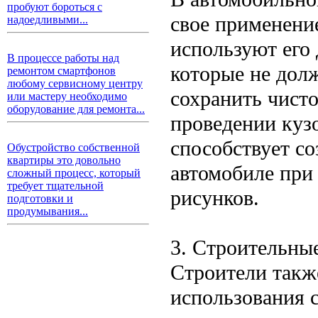
пробуют бороться с
свое применени
надоедливыми...
используют его
В процессе работы над
которые не долж
ремонтом смартфонов
любому сервисному центру
сохранить чисто
или мастеру необходимо
оборудование для ремонта...
проведении куз
способствует с
Обустройство собственной
квартиры это довольно
автомобиле при
сложный процесс, который
требует тщательной
рисунков.
подготовки и
продумывания...
3. Строительны
Строители такж
использования 