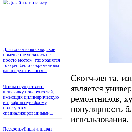
Дизайн и интерьер
Для того чтобы складское
помещение являлось не
просто местом, где хранятся
товары, было современным
распределительным...
Скотч-лента, из
является униве
Чтобы осуществлять
шлифовку поверхностей,
ремонтников, х
имеющих цилиндрическую
и профильную форму,
популярность бл
пользуются
специализированными...
использования.
Пескоструйный аппарат