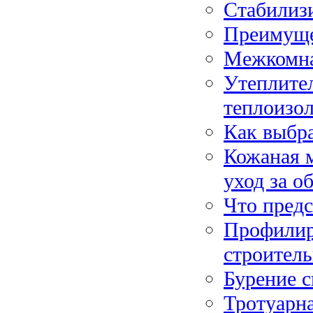
Cтабилиз
Преимуще
Межкомна
Утеплите
теплоизо
Как выбр
Кожаная м
уход за о
Что предс
Профилир
строитель
Бурение с
Тротуарна