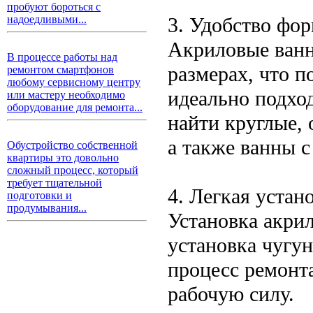
пробуют бороться с
3. Удобство фо
надоедливыми...
Акриловые ванн
В процессе работы над
размерах, что п
ремонтом смартфонов
любому сервисному центру
идеально подхо
или мастеру необходимо
оборудование для ремонта...
найти круглые,
а также ванны с
Обустройство собственной
квартиры это довольно
сложный процесс, который
требует тщательной
4. Легкая устан
подготовки и
продумывания...
Установка акри
установка чугу
процесс ремонта
рабочую силу.