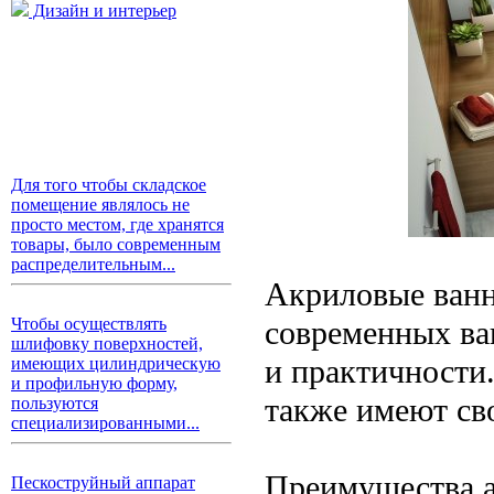
Дизайн и интерьер
Для того чтобы складское
помещение являлось не
просто местом, где хранятся
товары, было современным
распределительным...
Акриловые ванн
современных ва
Чтобы осуществлять
шлифовку поверхностей,
и практичности
имеющих цилиндрическую
и профильную форму,
также имеют св
пользуются
специализированными...
Преимущества 
Пескоструйный аппарат