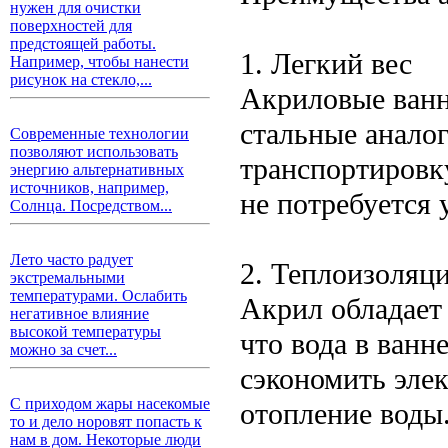
нужен для очистки
поверхностей для
предстоящей работы.
1. Легкий вес
Например, чтобы нанести
рисунок на стекло,...
Акриловые ванн
стальные аналог
Современные технологии
позволяют использовать
транспортировку
энергию альтернативных
источников, например,
не потребуется 
Солнца. Посредством...
Лето часто радует
2. Теплоизоляц
экстремальными
температурами. Ослабить
Акрил обладает 
негативное влияние
высокой температуры
что вода в ванн
можно за счет...
сэкономить эле
С приходом жары насекомые
отопление воды
то и дело норовят попасть к
нам в дом. Некоторые люди