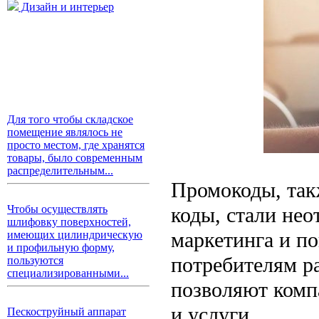
Дизайн и интерьер
Для того чтобы складское
помещение являлось не
просто местом, где хранятся
товары, было современным
распределительным...
Промокоды, так
коды, стали не
Чтобы осуществлять
шлифовку поверхностей,
маркетинга и п
имеющих цилиндрическую
и профильную форму,
потребителям р
пользуются
специализированными...
позволяют комп
и услуги.
Пескоструйный аппарат