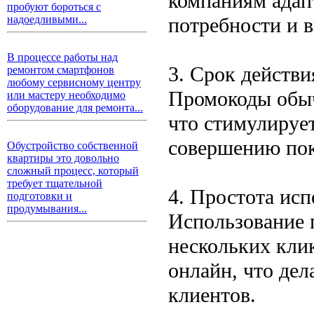
компаниям адап
пробуют бороться с
потребности и 
надоедливыми...
В процессе работы над
3. Срок действи
ремонтом смартфонов
любому сервисному центру
Промокоды обыч
или мастеру необходимо
оборудование для ремонта...
что стимулируе
совершению по
Обустройство собственной
квартиры это довольно
сложный процесс, который
требует тщательной
4. Простота ис
подготовки и
продумывания...
Использование 
нескольких клик
онлайн, что де
клиентов.