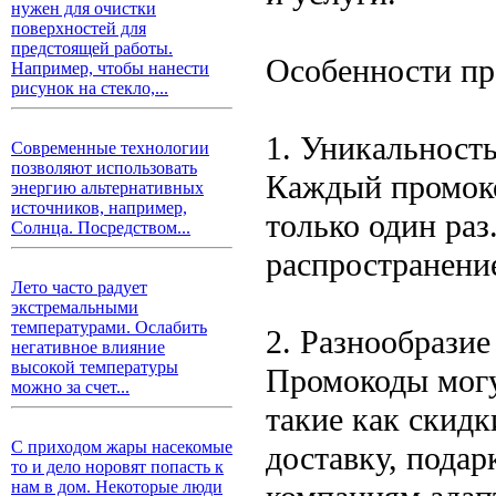
нужен для очистки
поверхностей для
предстоящей работы.
Особенности пр
Например, чтобы нанести
рисунок на стекло,...
1. Уникальност
Современные технологии
позволяют использовать
Каждый промоко
энергию альтернативных
источников, например,
только один раз
Солнца. Посредством...
распространени
Лето часто радует
экстремальными
температурами. Ослабить
2. Разнообрази
негативное влияние
высокой температуры
Промокоды могу
можно за счет...
такие как скидк
С приходом жары насекомые
доставку, подар
то и дело норовят попасть к
нам в дом. Некоторые люди