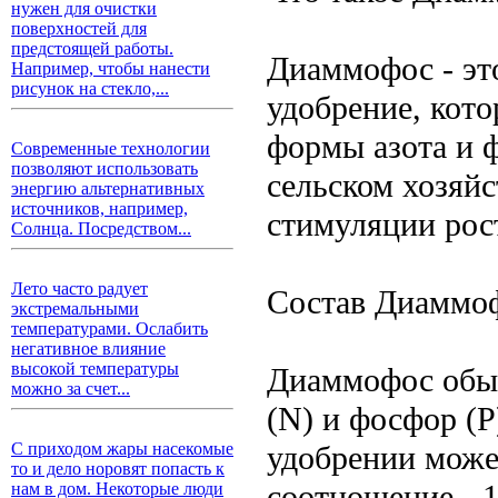
нужен для очистки
поверхностей для
предстоящей работы.
Диаммофос - эт
Например, чтобы нанести
рисунок на стекло,...
удобрение, кот
формы азота и 
Современные технологии
позволяют использовать
сельском хозяй
энергию альтернативных
источников, например,
стимуляции рос
Солнца. Посредством...
Лето часто радует
Состав Диаммо
экстремальными
температурами. Ослабить
негативное влияние
высокой температуры
Диаммофос обыч
можно за счет...
(N) и фосфор (P
удобрении може
С приходом жары насекомые
то и дело норовят попасть к
соотношение - 1
нам в дом. Некоторые люди