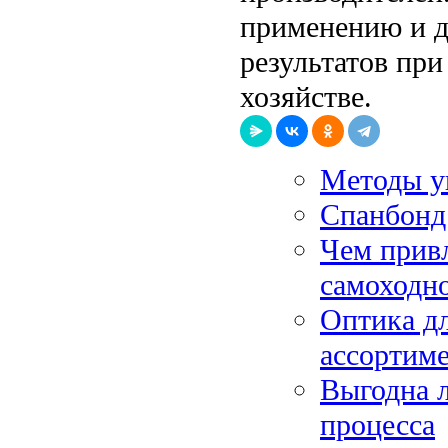
применению и д
результатов пр
хозяйстве.
Методы у
Спанбонд:
Чем привл
самоходн
Оптика дл
ассортим
Выгодна л
процесса