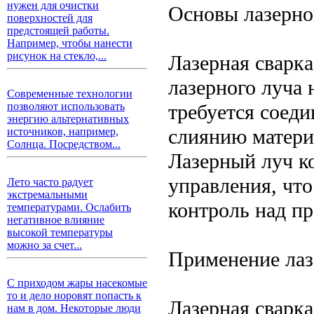
нужен для очистки
Основы лазерно
поверхностей для
предстоящей работы.
Например, чтобы нанести
рисунок на стекло,...
Лазерная сварка
лазерного луча
Современные технологии
требуется соеди
позволяют использовать
энергию альтернативных
слиянию материа
источников, например,
Солнца. Посредством...
Лазерный луч к
управления, что
Лето часто радует
экстремальными
контроль над пр
температурами. Ослабить
негативное влияние
высокой температуры
можно за счет...
Применение лаз
С приходом жары насекомые
то и дело норовят попасть к
Лазерная сварк
нам в дом. Некоторые люди