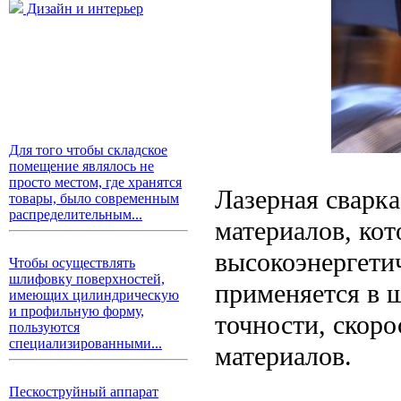
Дизайн и интерьер
Для того чтобы складское
помещение являлось не
просто местом, где хранятся
Лазерная сварка
товары, было современным
распределительным...
материалов, ко
высокоэнергетич
Чтобы осуществлять
шлифовку поверхностей,
применяется в ш
имеющих цилиндрическую
и профильную форму,
точности, скор
пользуются
специализированными...
материалов.
Пескоструйный аппарат