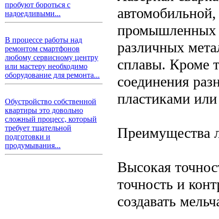
пробуют бороться с
автомобильной,
надоедливыми...
промышленных о
В процессе работы над
различных метал
ремонтом смартфонов
любому сервисному центру
сплавы. Кроме т
или мастеру необходимо
оборудование для ремонта...
соединения раз
пластиками или
Обустройство собственной
квартиры это довольно
сложный процесс, который
требует тщательной
Преимущества л
подготовки и
продумывания...
Высокая точнос
точность и конт
создавать мель