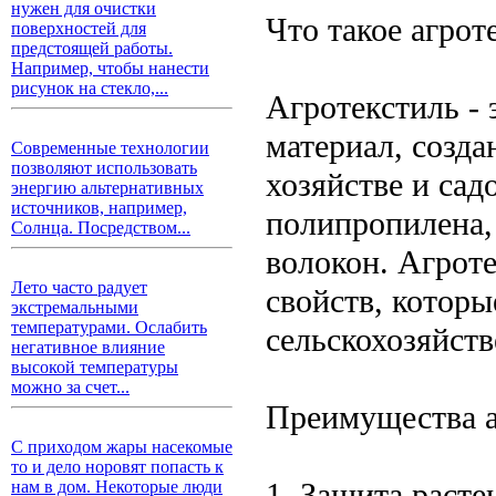
нужен для очистки
Что такое агрот
поверхностей для
предстоящей работы.
Например, чтобы нанести
рисунок на стекло,...
Агротекстиль -
материал, созда
Современные технологии
позволяют использовать
хозяйстве и сад
энергию альтернативных
источников, например,
полипропилена,
Солнца. Посредством...
волокон. Агрот
Лето часто радует
свойств, котор
экстремальными
температурами. Ослабить
сельскохозяйств
негативное влияние
высокой температуры
можно за счет...
Преимущества а
С приходом жары насекомые
то и дело норовят попасть к
1. Защита расте
нам в дом. Некоторые люди