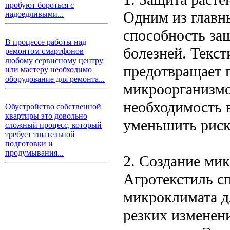
пробуют бороться с
Одним из главн
надоедливыми...
способность за
В процессе работы над
болезней. Текст
ремонтом смартфонов
любому сервисному центру
предотвращает 
или мастеру необходимо
оборудование для ремонта...
микроорганизмо
необходимость 
Обустройство собственной
квартиры это довольно
уменьшить риск
сложный процесс, который
требует тщательной
подготовки и
продумывания...
2. Создание ми
Агротекстиль с
микроклимата д
резких изменени