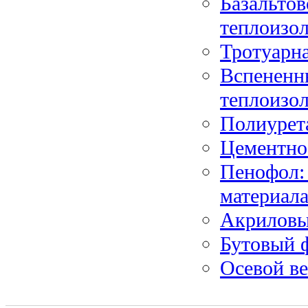
Базальтов
теплоизо
Тротуарна
Вспененн
теплоизо
Полиурет
Цементно
Пенофол:
материал
Акриловы
Бутовый 
Осевой ве