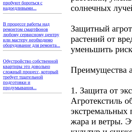
пробуют бороться с
солнечных луче
надоедливыми...
В процессе работы над
Защитный агрот
ремонтом смартфонов
любому сервисному центру
растений от вре
или мастеру необходимо
оборудование для ремонта...
уменьшить риск
Обустройство собственной
квартиры это довольно
Преимущества а
сложный процесс, который
требует тщательной
подготовки и
продумывания...
1. Защита от э
Агротекстиль о
экстремальных 
жара и ветры. 
культур и сниж