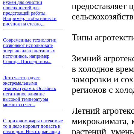
нужен для очистки
предоставляет 
поверхностей для
предстоящей работы.
сельскохозяйст
Например, чтобы нанести
рисунок на стекло,...
Типы агротекст
Современные технологии
позволяют использовать
энергию альтернативных
Зимний агротек
источников, например,
Солнца. Посредством...
в холодное врем
заморозки и сох
Лето часто радует
экстремальными
регионов с хол
температурами. Ослабить
негативное влияние
высокой температуры
можно за счет...
Летний агротек
микроклимата, 
С приходом жары насекомые
то и дело норовят попасть к
растений, умень
нам в дом. Некоторые люди