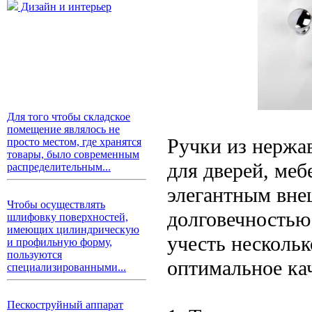
Дизайн и интерьер
Для того чтобы складское
помещение являлось не
Ручки из нержа
просто местом, где хранятся
товары, было современным
для дверей, меб
распределительным...
элегантным вне
Чтобы осуществлять
долговечностью
шлифовку поверхностей,
имеющих цилиндрическую
учесть несколь
и профильную форму,
пользуются
оптимальное ка
специализированными...
Пескоструйный аппарат