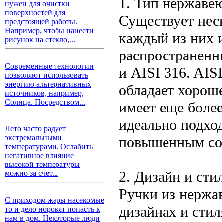
1. Тип нержаве
нужен для очистки
поверхностей для
Существует нес
предстоящей работы.
Например, чтобы нанести
каждый из них 
рисунок на стекло,...
распространенн
Современные технологии
и AISI 316. AIS
позволяют использовать
энергию альтернативных
обладает хорош
источников, например,
Солнца. Посредством...
имеет еще боле
идеально подход
Лето часто радует
экстремальными
повышенным сод
температурами. Ослабить
негативное влияние
высокой температуры
2. Дизайн и сти
можно за счет...
Ручки из нержа
С приходом жары насекомые
дизайнах и стил
то и дело норовят попасть к
нам в дом. Некоторые люди