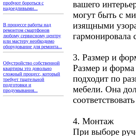
вашего интерье
пробуют бороться с
надоедливыми...
могут быть с м
изящными узора
В процессе работы над
ремонтом смартфонов
гармонировала 
любому сервисному центру
или мастеру необходимо
оборудование для ремонта...
3. Размер и фор
Обустройство собственной
Размер и форма 
квартиры это довольно
сложный процесс, который
подходит по ра
требует тщательной
подготовки и
мебели. Она до
продумывания...
соответствовать
4. Монтаж
При выборе руч