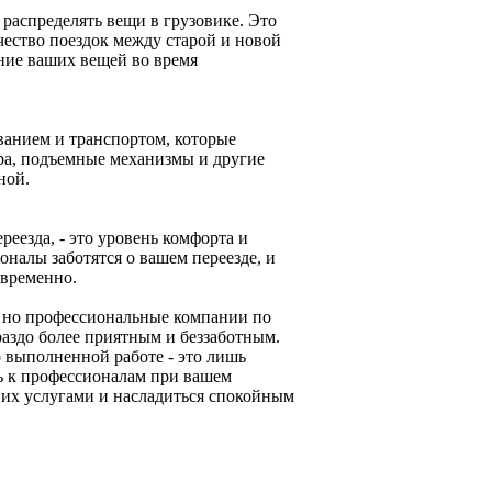
распределять вещи в грузовике. Это
чество поездок между старой и новой
ние ваших вещей во время
анием и транспортом, которые
ера, подъемные механизмы и другие
ной.
еезда, - это уровень комфорта и
налы заботятся о вашем переезде, и
евременно.
 но профессиональные компании по
раздо более приятным и беззаботным.
 выполненной работе - это лишь
ь к профессионалам при вашем
 их услугами и насладиться спокойным