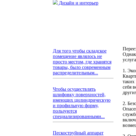
Дизайн и интерьер
Переез
Для того чтобы складское
Однако
помещение являлось не
услуга
просто местом, где хранятся
товары, было современным
1. Эк
распределительным...
Кварти
таких 
себя в
Чтобы осуществлять
других
шлифовку поверхностей,
имеющих цилиндрическую
2. Бе
и профильную форму,
Опасе
пользуются
служб
специализированными...
включ
возме
Пескоструйный аппарат