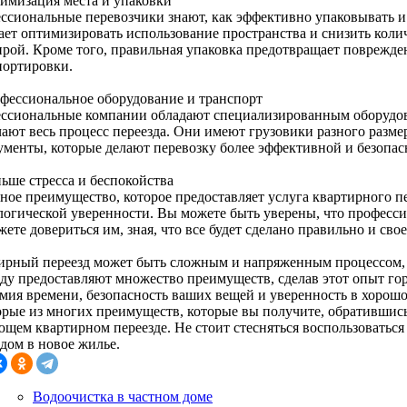
тимизация места и упаковки
ссиональные перевозчики знают, как эффективно упаковывать и 
ает оптимизировать использование пространства и снизить коли
ирой. Кроме того, правильная упаковка предотвращает поврежде
портировки.
офессиональное оборудование и транспорт
ссиональные компании обладают специализированным оборудов
чают весь процесс переезда. Они имеют грузовики разного разм
ументы, которые делают перевозку более эффективной и безопас
ньше стресса и беспокойства
ое преимущество, которое предоставляет услуга квартирного пер
логической уверенности. Вы можете быть уверены, что профессио
ете довериться им, зная, что все будет сделано правильно и сво
ирный переезд может быть сложным и напряженным процессом,
зду предоставляют множество преимуществ, сделав этот опыт го
мия времени, безопасность ваших вещей и уверенность в хорошо
орые из многих преимуществ, которые вы получите, обратившис
ющем квартирном переезде. Не стоит стесняться воспользоваться
дом в новое жилье.
Водоочистка в частном доме