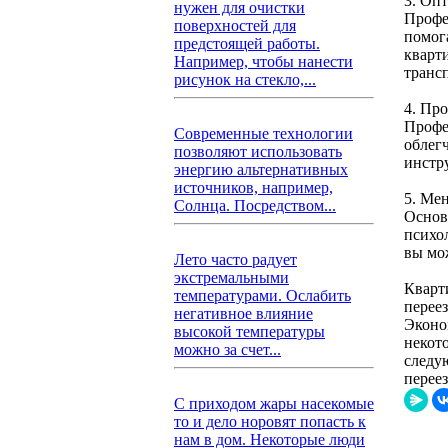
3. Оп
нужен для очистки
Профе
поверхностей для
помог
предстоящей работы.
кварт
Например, чтобы нанести
транс
рисунок на стекло,...
4. Пр
Профе
Современные технологии
облег
позволяют использовать
инстр
энергию альтернативных
источников, например,
5. Ме
Солнца. Посредством...
Основн
психо
вы мож
Лето часто радует
экстремальными
Кварт
температурами. Ослабить
перее
негативное влияние
Эконо
высокой температуры
некот
можно за счет...
следу
переез
С приходом жары насекомые
то и дело норовят попасть к
нам в дом. Некоторые люди