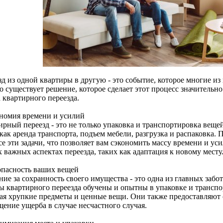
д из одной квартиры в другую - это событие, которое многие из
 существует решение, которое сделает этот процесс значительно
 квартирного переезда.
ономия времени и усилий
рный переезд - это не только упаковка и транспортировка вещей
как аренда транспорта, подъем мебели, разгрузка и распаковка.
се эти задачи, что позволяет вам сэкономить массу времени и ус
 важных аспектах переезда, таких как адаптация к новому месту
зопасность ваших вещей
ние за сохранность своего имущества - это одна из главных заб
ы квартирного переезда обучены и опытны в упаковке и трансп
ая хрупкие предметы и ценные вещи. Они также предоставляют с
щение ущерба в случае несчастного случая.