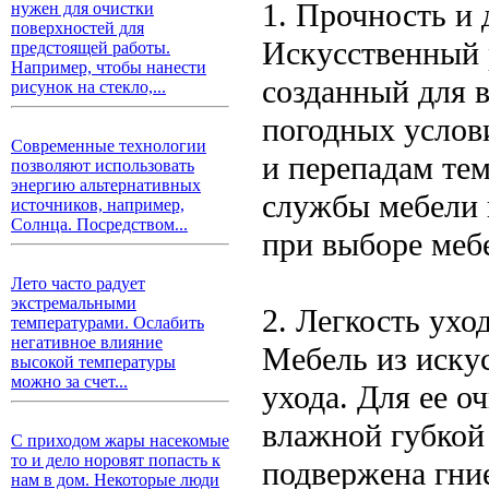
1. Прочность и 
нужен для очистки
поверхностей для
Искусственный р
предстоящей работы.
Например, чтобы нанести
созданный для 
рисунок на стекло,...
погодных услови
Современные технологии
и перепадам тем
позволяют использовать
энергию альтернативных
службы мебели 
источников, например,
Солнца. Посредством...
при выборе меб
Лето часто радует
экстремальными
2. Легкость ухо
температурами. Ослабить
негативное влияние
Мебель из искус
высокой температуры
можно за счет...
ухода. Для ее о
влажной губкой
С приходом жары насекомые
то и дело норовят попасть к
подвержена гние
нам в дом. Некоторые люди