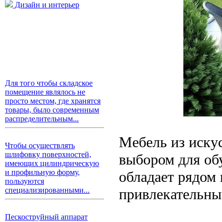
Дизайн и интерьер
Для того чтобы складское
помещение являлось не
просто местом, где хранятся
товары, было современным
распределительным...
Мебель из иску
Чтобы осуществлять
шлифовку поверхностей,
выбором для обу
имеющих цилиндрическую
и профильную форму,
обладает рядом
пользуются
привлекательны
специализированными...
Пескоструйный аппарат