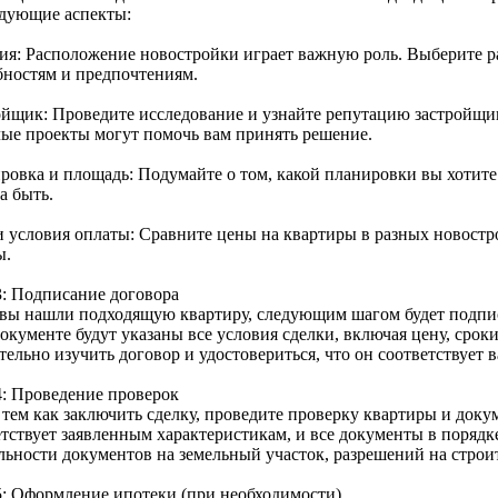
едующие аспекты:
ия: Расположение новостройки играет важную роль. Выберите р
бностям и предпочтениям.
ойщик: Проведите исследование и узнайте репутацию застройщи
ые проекты могут помочь вам принять решение.
ровка и площадь: Подумайте о том, какой планировки вы хотите
а быть.
и условия оплаты: Сравните цены на квартиры в разных новостр
ы.
3: Подписание договора
 вы нашли подходящую квартиру, следующим шагом будет подпис
окументе будут указаны все условия сделки, включая цену, срок
тельно изучить договор и удостовериться, что он соответствует
4: Проведение проверок
тем как заключить сделку, проведите проверку квартиры и докум
тствует заявленным характеристикам, и все документы в порядке
льности документов на земельный участок, разрешений на строи
5: Оформление ипотеки (при необходимости)