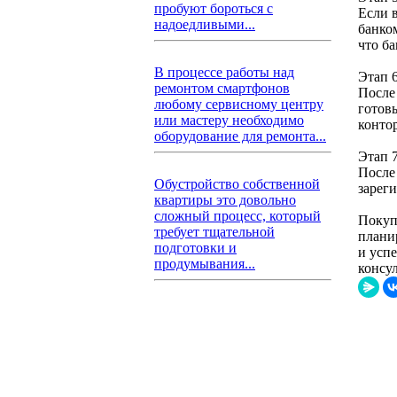
пробуют бороться с
Если 
надоедливыми...
банко
что б
В процессе работы над
Этап 
ремонтом смартфонов
После
любому сервисному центру
готов
или мастеру необходимо
конто
оборудование для ремонта...
Этап 7
После 
Обустройство собственной
зарег
квартиры это довольно
сложный процесс, который
Покуп
требует тщательной
плани
подготовки и
и усп
продумывания...
консу