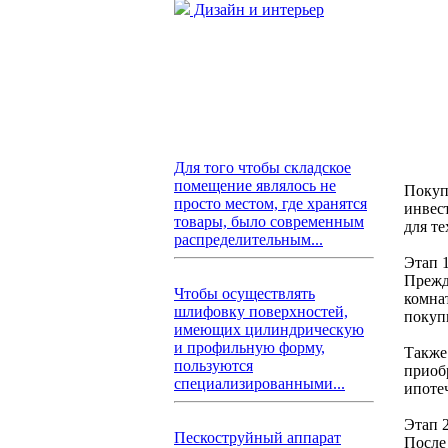
Дизайн и интерьер
Для того чтобы складское
помещение являлось не
Покуп
просто местом, где хранятся
инвес
товары, было современным
для те
распределительным...
Этап 
Прежд
Чтобы осуществлять
комна
шлифовку поверхностей,
покуп
имеющих цилиндрическую
и профильную форму,
Также
пользуются
приоб
специализированными...
ипоте
Этап 
Пескоструйный аппарат
После