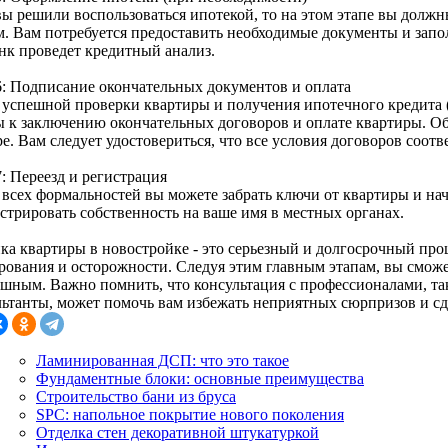
вы решили воспользоваться ипотекой, то на этом этапе вы долж
м. Вам потребуется предоставить необходимые документы и запол
анк проведет кредитный анализ.
6: Подписание окончательных документов и оплата
 успешной проверки квартиры и получения ипотечного кредита (
ы к заключению окончательных договоров и оплате квартиры. О
ре. Вам следует удостовериться, что все условия договоров соо
: Переезд и регистрация
всех формальностей вы можете забрать ключи от квартиры и нача
истрировать собственность на ваше имя в местных органах.
ка квартиры в новостройке - это серьезный и долгосрочный про
рования и осторожности. Следуя этим главным этапам, вы сможе
ешным. Важно помнить, что консультация с профессионалами, т
льтанты, может помочь вам избежать неприятных сюрпризов и с
Ламинированная ДСП: что это такое
Фундаментные блоки: основные преимущества
Строительство бани из бруса
SPC: напольное покрытие нового поколения
Отделка стен декоративной штукатуркой