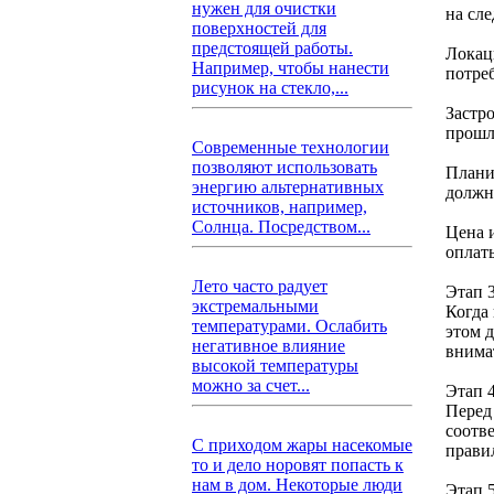
нужен для очистки
на сл
поверхностей для
предстоящей работы.
Локац
Например, чтобы нанести
потре
рисунок на стекло,...
Застр
прошл
Современные технологии
позволяют использовать
Плани
энергию альтернативных
должн
источников, например,
Солнца. Посредством...
Цена 
оплат
Лето часто радует
Этап 
экстремальными
Когда
температурами. Ослабить
этом д
негативное влияние
внима
высокой температуры
можно за счет...
Этап 
Перед 
соотве
С приходом жары насекомые
прави
то и дело норовят попасть к
нам в дом. Некоторые люди
Этап 