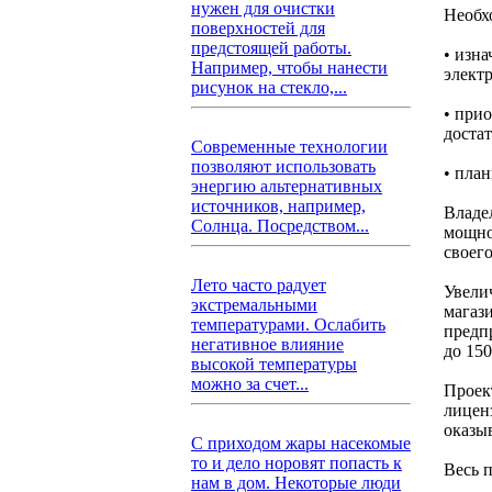
нужен для очистки
Необх
поверхностей для
предстоящей работы.
• изн
Например, чтобы нанести
элект
рисунок на стекло,...
• при
доста
Современные технологии
позволяют использовать
• пла
энергию альтернативных
источников, например,
Владе
Солнца. Посредством...
мощно
своего
Лето часто радует
Увели
экстремальными
магаз
температурами. Ослабить
предп
негативное влияние
до 150
высокой температуры
можно за счет...
Проек
лицен
оказы
С приходом жары насекомые
то и дело норовят попасть к
Весь 
нам в дом. Некоторые люди