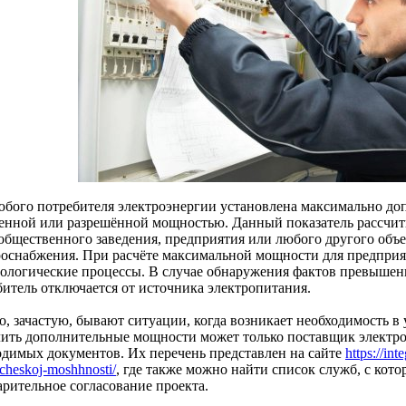
юбого потребителя электроэнергии установлена максимально доп
енной или разрешённой мощностью. Данный показатель рассчит
 общественного заведения, предприятия или любого другого объе
роснабжения. При расчёте максимальной мощности для предприя
нологические процессы. В случае обнаружения фактов превыше
битель отключается от источника электропитания.
о, зачастую, бывают ситуации, когда возникает необходимость 
ить дополнительные мощности может только поставщик электро
одимых документов. Их перечень представлен на сайте
https://in
richeskoj-moshhnosti/
, где также можно найти список служб, с ко
арительное согласование проекта.