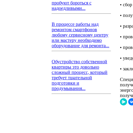
пробуют бороться с
• сбор
надоедливыми...
• пол
В процессе работы над
• раз
ремонтом смартфонов
любому сервисному центру
• про
или мастеру необходимо
оборудование для ремонта...
• про
• уве
Обустройство собственной
квартиры это довольно
• зак
сложный процесс, который
требует тщательной
Специ
подготовки и
получ
продумывания...
энерго
получ