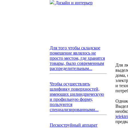
Дизайн и интерьер
Для того чтобы складское
помещение являлось не
просто местом, где хранятся
товары, было современным
Для л
распределительным...
выдел
дома,
элект
Чтобы осуществлять
и тех
шлифовку поверхностей,
потре
имеющих цилиндрическую
и профильную форму,
Однак
пользуются
Выдел
специализированными...
необх
jelekt
предв
Пескоструйный аппарат