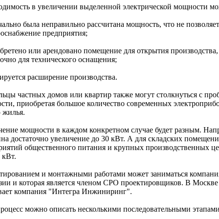
одимость в увеличении выделенной электрической мощности мо
ачально была неправильно рассчитана мощность, что не позволяе
роснабжение предприятия;
обретено или арендовано помещение для открытия производства
точно для технического оснащения;
нируется расширение производства.
льцы частных домов или квартир также могут столкнуться с пр
сти, приобретая большое количество современных электроприб
 жилья.
чение мощности в каждом конкретном случае будет разным. Напр
ина достаточно увеличение до 30 кВт. А для складских помещени
риятий общественного питания и крупных производственных це
 кВт.
тированием и монтажными работами может заниматься компани
зии и которая является членом СРО проектировщиков. В Москве 
вает компания "Интегра Инжиниринг".
процесс можно описать несколькими последовательными этапами