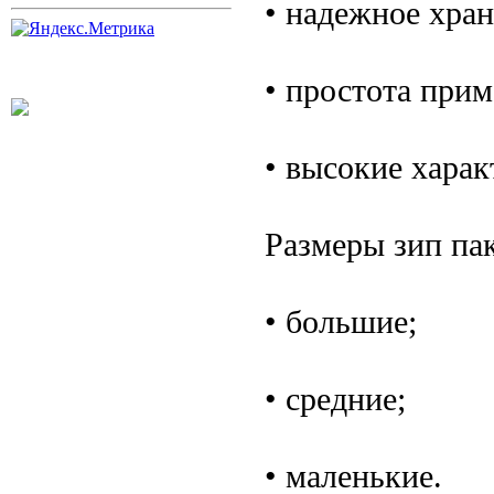
• надежное хран
• простота прим
• высокие хара
Размеры зип пак
• большие;
• средние;
• маленькие.