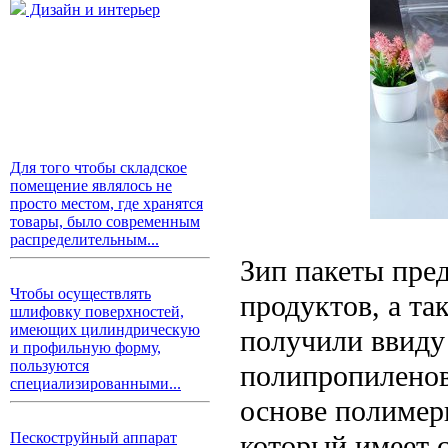
Дизайн и интерьер
Для того чтобы складское
помещение являлось не
просто местом, где хранятся
товары, было современным
распределительным...
Зип пакеты пре
Чтобы осуществлять
продуктов, а та
шлифовку поверхностей,
имеющих цилиндрическую
получили ввиду 
и профильную форму,
пользуются
полипропиленов
специализированными...
основе полимерн
который имеет 
Пескоструйный аппарат