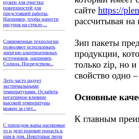
нужен для очистки
сайте
https://ple
поверхностей для
предстоящей работы.
рассчитывая на 
Например, чтобы нанести
рисунок на стекло,...
Зип пакеты пред
Современные технологии
позволяют использовать
продукции, кото
энергию альтернативных
источников, например,
только zip, но 
Солнца. Посредством...
свойство одно –
Лето часто радует
экстремальными
температурами. Ослабить
Основные качес
негативное влияние
высокой температуры
можно за счет...
К главным преи
С приходом жары насекомые
то и дело норовят попасть к
нам в дом. Некоторые люди