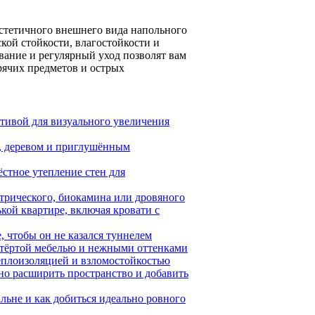
эстетичного внешнего вида напольного
кой стойкости, влагостойкости и
вание и регулярный уход позволят вам
рячих предметов и острых
тивой для визуального увеличения
м, деревом и приглушённым
ёстное утепление стен для
ктрического, биокамина или дровяного
кой квартире, включая кровати с
, чтобы он не казался туннелем
отёртой мебелью и нежными оттенками
теплоизоляцией и взломостойкостью
ьно расширить пространство и добавить
льне и как добиться идеально ровного