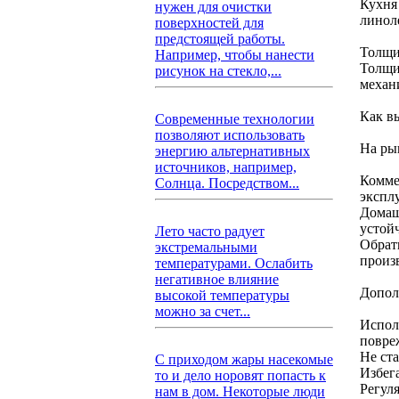
Кухня
нужен для очистки
линол
поверхностей для
предстоящей работы.
Толщи
Например, чтобы нанести
Толщи
рисунок на стекло,...
механ
Как в
Современные технологии
позволяют использовать
На ры
энергию альтернативных
источников, например,
Комме
Солнца. Посредством...
экспл
Домаш
устой
Лето часто радует
Обрат
экстремальными
произ
температурами. Ослабить
негативное влияние
Допол
высокой температуры
можно за счет...
Испол
повре
Не ст
С приходом жары насекомые
Избег
то и дело норовят попасть к
Регул
нам в дом. Некоторые люди