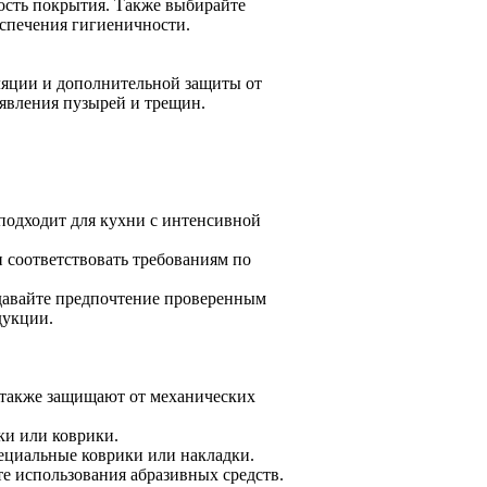
ость покрытия. Также выбирайте
спечения гигиеничности.
ляции и дополнительной защиты от
явления пузырей и трещин.
одходит для кухни с интенсивной
 соответствовать требованиям по
давайте предпочтение проверенным
дукции.
 также защищают от механических
ки или коврики.
ециальные коврики или накладки.
е использования абразивных средств.