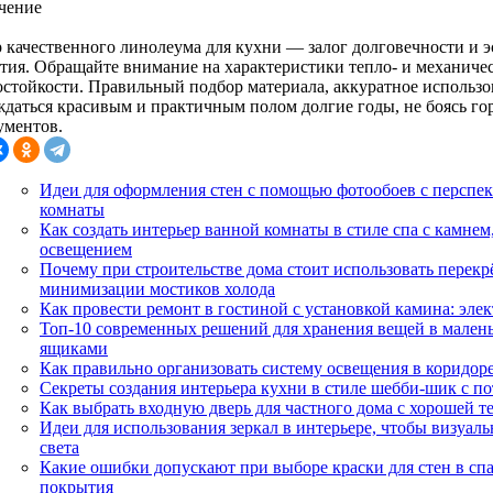
чение
 качественного линолеума для кухни — залог долговечности и 
тия. Обращайте внимание на характеристики тепло- и механичес
остойкости. Правильный подбор материала, аккуратное использо
ждаться красивым и практичным полом долгие годы, не боясь го
ументов.
Идеи для оформления стен с помощью фотообоев с перспек
комнаты
Как создать интерьер ванной комнаты в стиле спа с камне
освещением
Почему при строительстве дома стоит использовать перекр
минимизации мостиков холода
Как провести ремонт в гостиной с установкой камина: эле
Топ-10 современных решений для хранения вещей в малень
ящиками
Как правильно организовать систему освещения в коридоре
Секреты создания интерьера кухни в стиле шебби-шик с п
Как выбрать входную дверь для частного дома с хорошей 
Идеи для использования зеркал в интерьере, чтобы визуал
света
Какие ошибки допускают при выборе краски для стен в спа
покрытия