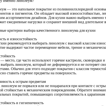
у именно линолеум?
еум — это напольное покрытие из поливинилхлоридной основы
ентов и пигментов. Он обладает высокой износостойкостью, легк
им ассортиментом дизайнов. Для кухни важно выбрать именно т
жит ежедневные нагрузки и сохранит внешний вид длительное в
вые критерии выбора качественного линолеума для кухни
ость и износостойкость
ухни рекомендуется выбирать линолеум с высокой классом износ
тие выдержит частое перемещение мебели, трение и механически
стойкость
 — место, где часто используют горячие кастрюли, сковородки и
 выбрать линолеум, который не деформируется и не потеряет сво
етами. Обычно для этого подходят покрытия с классом термостойк
асно ставить горячие предметы на поверхность.
чивость к острым предметам
 линолеум не порвался или не поцарапался при контакте с остр
ой стойкостью к механическим повреждениям. Обратите вниман
альных покрытий, повышающих сопротивляемость к царапинам 
стойкость и гигиеничность