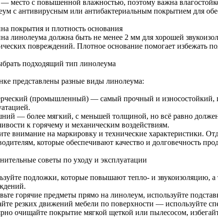
 — место с повышенной влажностью, поэтому важна влагостойк
еум с антивирусным или антибактериальным покрытием для обе
на покрытия и плотность основания
на линолеума должна быть не менее 2 мм для хорошей звукоизо
ических повреждений. Плотное основание помогает избежать по
ыбрать подходящий тип линолеума
нке представлены разные виды линолеума:
рческий (промышленный) — самый прочный и износостойкий, п
уатацией.
ний — более мягкий, с меньшей толщиной, но всё равно должен
чивости к горячему и механическим воздействиям.
ите внимание на маркировку и технические характеристики. От
водителям, которые обеспечивают качество и долговечность про
нительные советы по уходу и эксплуатации
ьзуйте подложки, которые повышают тепло- и звукоизоляцию, а
ждений.
авьте горячие предметы прямо на линолеум, используйте подстав
айте резких движений мебели по поверхности — используйте сп
ярно очищайте покрытие мягкой щеткой или пылесосом, избегайт