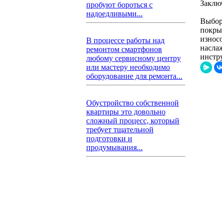
Заклю
пробуют бороться с
надоедливыми...
Выбор
покры
износ
В процессе работы над
насла
ремонтом смартфонов
инстр
любому сервисному центру
или мастеру необходимо
оборудование для ремонта...
Обустройство собственной
квартиры это довольно
сложный процесс, который
требует тщательной
подготовки и
продумывания...