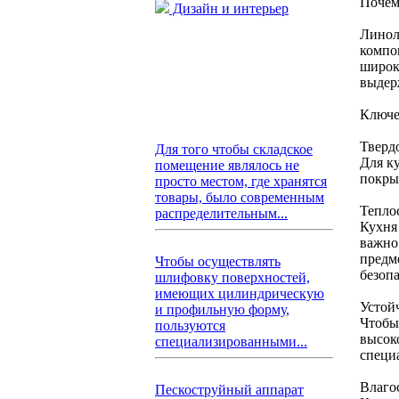
Почем
Дизайн и интерьер
Линол
компон
широк
выдер
Ключе
Тверд
Для того чтобы складское
Для к
помещение являлось не
покры
просто местом, где хранятся
товары, было современным
Тепло
распределительным...
Кухня
важно
предм
Чтобы осуществлять
безоп
шлифовку поверхностей,
имеющих цилиндрическую
Устой
и профильную форму,
Чтобы
пользуются
высок
специализированными...
специ
Влаго
Пескоструйный аппарат