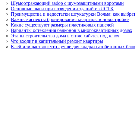
Шумоотражающий забор с шумозащитными воротами
Основные шаги при возведении зданий из ЛСТК
Преимущества и недостатки штукатурки Волма: как выбра
Важные аспекты бронирования квартиры в новостройке
Какие существуют размеры пластиковых панелей
Варианты остекления балконов в многоквартирных домах
Этапы строительства дома в стиле хай-тек под ключ
Что входит в капитальный ремонт квартиры
Клей или раствор: что лучше для кладки газобетонных бло