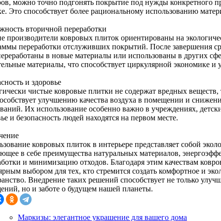
ров, можно точно подгонять покрытие под нужды конкретного п
ке. Это способствует более рациональному использованию матер
жность вторичной переработки
е производители ковровых плиток ориентированы на экологичес
аммы переработки отслуживших покрытий. После завершения ср
переработаны в новые материалы или использованы в других сфе
тельные материалы, что способствует циркулярной экономике и
сность и здоровье
гически чистые ковровые плитки не содержат вредных веществ, 
пособствует улучшению качества воздуха в помещении и снижен
еваний. Их использование особенно важно в учреждениях, детски
ье и безопасность людей находятся на первом месте.
чение
ьзование ковровых плиток в интерьере представляет собой экол
ающее в себе преимущества натуральных материалов, энергоэфф
аботки и минимизацию отходов. Благодаря этим качествам ковров
ярным выбором для тех, кто стремится создать комфортное и эко
ранство. Внедрение таких решений способствует не только улуч
ений, но и заботе о будущем нашей планеты.
Маркизы: элегантное украшение для вашего дома