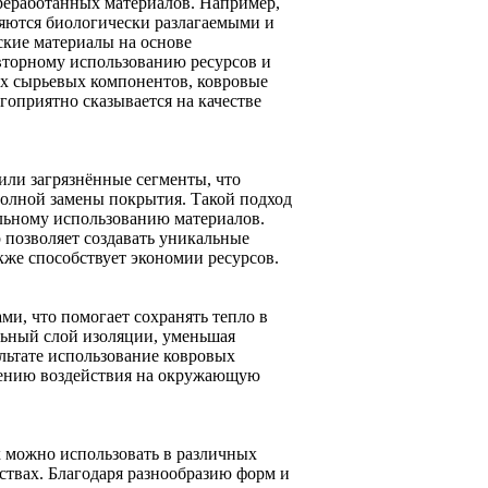
реработанных материалов. Например,
ляются биологически разлагаемыми и
кие материалы на основе
вторному использованию ресурсов и
х сырьевых компонентов, ковровые
гоприятно сказывается на качестве
или загрязнённые сегменты, что
полной замены покрытия. Такой подход
альному использованию материалов.
 позволяет создавать уникальные
кже способствует экономии ресурсов.
, что помогает сохранять тепло в
льный слой изоляции, уменьшая
льтате использование ковровых
жению воздействия на окружающую
х можно использовать в различных
твах. Благодаря разнообразию форм и