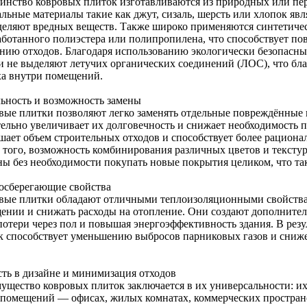
инство ковровых плиток изготавливаются из природных или пе
альные материалы такие как джут, сизаль, шерсть или хлопок яв
деляют вредных веществ. Также широко применяются синтетичес
аботанного полиэстера или полипропилена, что способствует по
нию отходов. Благодаря использованию экологически безопасны
и не выделяют летучих органических соединений (ЛОС), что бла
ха внутри помещений.
ьность и возможность замены
вые плитки позволяют легко заменять отдельные повреждённые 
тельно увеличивает их долговечность и снижает необходимость 
шает объем строительных отходов и способствует более рацион
 того, возможность комбинирования различных цветов и текстур
ны без необходимости покупать новые покрытия целиком, что та
осберегающие свойства
вые плитки обладают отличными теплоизоляционными свойствами
ении и снижать расходы на отопление. Они создают дополните
потери через пол и повышая энергоэффективность здания. В резу
к способствует уменьшению выбросов парниковых газов и сни
сть в дизайне и минимизация отходов
ущество ковровых плиток заключается в их универсальности: и
 помещений — офисах, жилых комнатах, коммерческих пространс