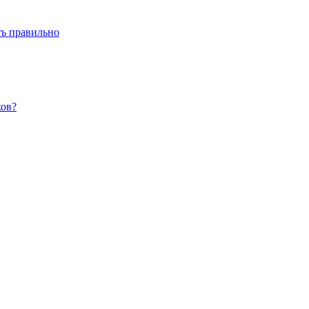
ть правильно
ков?