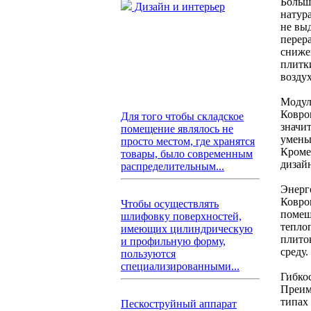
Больш
Дизайн и интерьер
натур
не вы
перер
сниже
плитк
возду
Модул
Ковро
Для того чтобы складское
значи
помещение являлось не
умень
просто местом, где хранятся
Кроме
товары, было современным
дизай
распределительным...
Энерг
Ковро
Чтобы осуществлять
помещ
шлифовку поверхностей,
тепло
имеющих цилиндрическую
плито
и профильную форму,
среду.
пользуются
специализированными...
Гибко
Преим
типах
Пескоструйный аппарат