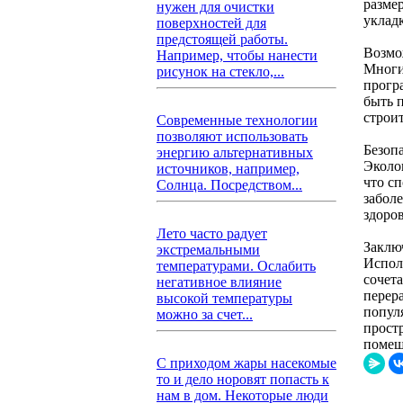
разме
нужен для очистки
уклад
поверхностей для
предстоящей работы.
Возмо
Например, чтобы нанести
Многи
рисунок на стекло,...
прогр
быть 
строи
Современные технологии
позволяют использовать
Безопа
энергию альтернативных
Эколо
источников, например,
что с
Солнца. Посредством...
забол
здоров
Лето часто радует
Заклю
экстремальными
Испол
температурами. Ослабить
сочет
негативное влияние
перер
высокой температуры
попул
можно за счет...
прост
помещ
С приходом жары насекомые
то и дело норовят попасть к
нам в дом. Некоторые люди