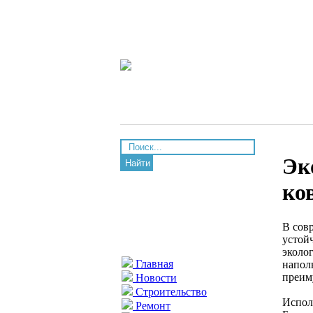
Эк
Найти
ко
В сов
устой
эколо
Главная
напол
преим
Новости
Строительство
Испол
Ремонт