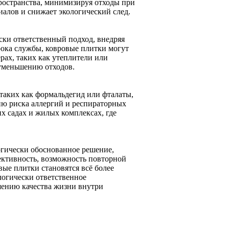
ространства, минимизируя отходы при
иалов и снижает экологический след.
ки ответственный подход, внедряя
ока службы, ковровые плитки могут
рах, таких как утеплители или
 уменьшению отходов.
таких как формальдегид или фталаты,
ию риска аллергий и респираторных
х садах и жилых комплексах, где
огически обоснованное решение,
ективность, возможность повторной
ые плитки становятся всё более
логически ответственное
шению качества жизни внутри