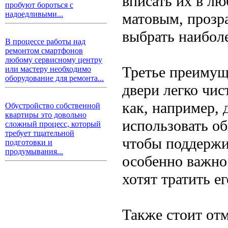
вписать их в л
пробуют бороться с
надоедливыми...
матовым, прозр
выбрать наибол
В процессе работы над
ремонтом смартфонов
любому сервисному центру
Третье преимущ
или мастеру необходимо
оборудование для ремонта...
двери легко чис
как, например,
Обустройство собственной
квартиры это довольно
использовать об
сложный процесс, который
требует тщательной
чтобы поддержи
подготовки и
продумывания...
особенно важно 
хотят тратить е
Также стоит от