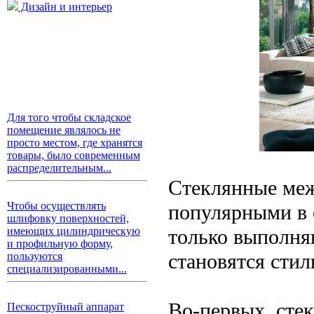
Дизайн и интерьер
Для того чтобы складское
помещение являлось не
просто местом, где хранятся
товары, было современным
распределительным...
Стеклянные меж
Чтобы осуществлять
популярными в 
шлифовку поверхностей,
только выполня
имеющих цилиндрическую
и профильную форму,
становятся сти
пользуются
специализированными...
Во-первых, стек
Пескоструйный аппарат