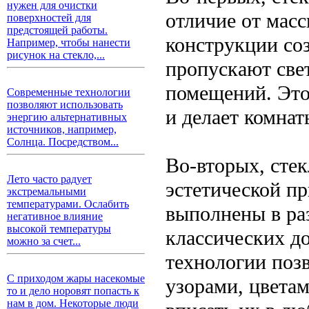
нужен для очистки
отличие от мас
поверхностей для
предстоящей работы.
конструкции со
Например, чтобы нанести
рисунок на стекло,...
пропускают све
помещений. Это
Современные технологии
позволяют использовать
и делает комна
энергию альтернативных
источников, например,
Солнца. Посредством...
Во-вторых, сте
Лето часто радует
эстетической п
экстремальными
температурами. Ослабить
выполнены в ра
негативное влияние
высокой температуры
классических д
можно за счет...
технологии поз
С приходом жары насекомые
узорами, цветам
то и дело норовят попасть к
нам в дом. Некоторые люди