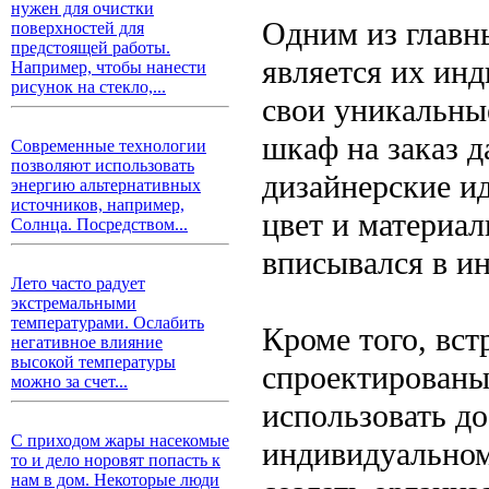
нужен для очистки
Одним из главн
поверхностей для
предстоящей работы.
является их ин
Например, чтобы нанести
рисунок на стекло,...
свои уникальны
шкаф на заказ 
Современные технологии
позволяют использовать
дизайнерские и
энергию альтернативных
источников, например,
цвет и материа
Солнца. Посредством...
вписывался в ин
Лето часто радует
экстремальными
температурами. Ослабить
Кроме того, вс
негативное влияние
высокой температуры
спроектированы
можно за счет...
использовать до
С приходом жары насекомые
индивидуальном
то и дело норовят попасть к
нам в дом. Некоторые люди