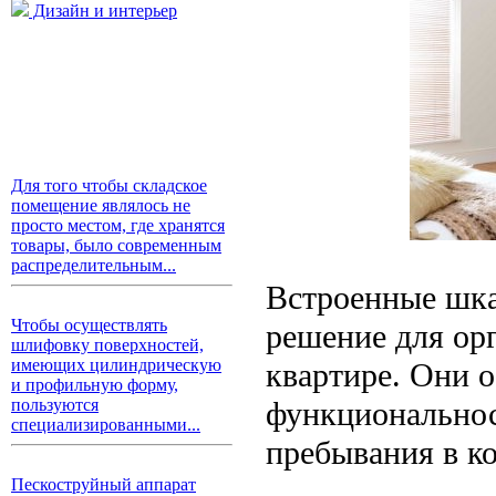
Дизайн и интерьер
Для того чтобы складское
помещение являлось не
просто местом, где хранятся
товары, было современным
распределительным...
Встроенные шка
Чтобы осуществлять
решение для ор
шлифовку поверхностей,
имеющих цилиндрическую
квартире. Они о
и профильную форму,
функциональност
пользуются
специализированными...
пребывания в ко
Пескоструйный аппарат