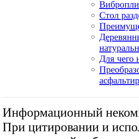
Вибропли
Стол раз
Преимуще
Деревянны
натуральн
Для чего 
Преобразо
асфальтир
Информационный некомме
При цитировании и испо