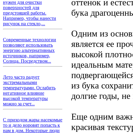
оттенок и естес
нужен для очистки
поверхностей для
бука драгоценн
предстоящей работы.
Например, чтобы нанести
рисунок на стекло,...
Одним из основ
Современные технологии
является ее про
позволяют использовать
энергию альтернативных
высокой плотнос
источников, например,
Солнца. Посредством...
идеальным мате
подвергающейся
Лето часто радует
экстремальными
из бука сохрани
температурами. Ослабить
негативное влияние
долгие годы, н
высокой температуры
можно за счет...
Еще одним важн
С приходом жары насекомые
красивая тексту
то и дело норовят попасть к
нам в дом. Некоторые люди