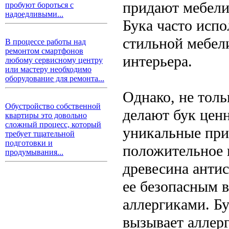
придают мебели
пробуют бороться с
надоедливыми...
Бука часто испо
стильной мебел
В процессе работы над
ремонтом смартфонов
интерьера.
любому сервисному центру
или мастеру необходимо
оборудование для ремонта...
Однако, не толь
Обустройство собственной
делают бук цен
квартиры это довольно
сложный процесс, который
уникальные при
требует тщательной
подготовки и
положительное в
продумывания...
древесина антис
ее безопасным в
аллергиками. Бу
вызывает аллерг