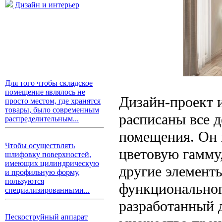
Дизайн и интерьер
Для того чтобы складское
помещение являлось не
Дизайн-проект и
просто местом, где хранятся
товары, было современным
расписаны все д
распределительным...
помещения. Он в
Чтобы осуществлять
цветовую гамму,
шлифовку поверхностей,
имеющих цилиндрическую
другие элемент
и профильную форму,
пользуются
функциональног
специализированными...
разработанный 
Пескоструйный аппарат