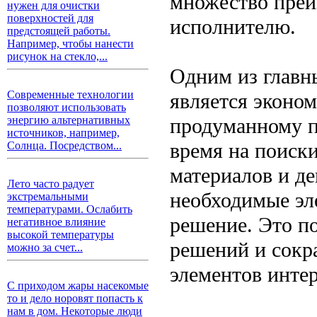
множество преим
нужен для очистки
поверхностей для
исполнителю.
предстоящей работы.
Например, чтобы нанести
рисунок на стекло,...
Одним из главн
Современные технологии
является эконом
позволяют использовать
продуманному п
энергию альтернативных
источников, например,
время на поиск
Солнца. Посредством...
материалов и де
Лето часто радует
необходимые эл
экстремальными
температурами. Ослабить
решение. Это п
негативное влияние
высокой температуры
решений и сокр
можно за счет...
элементов интер
С приходом жары насекомые
то и дело норовят попасть к
нам в дом. Некоторые люди