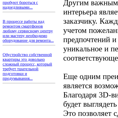
Другим важным
пробуют бороться с
надоедливыми...
интерьера явля
заказчику. Кажд
В процессе работы над
ремонтом смартфонов
учетом пожелани
любому сервисному центру
или мастеру необходимо
предпочтений и 
оборудование для ремонта...
уникальное и п
Обустройство собственной
соответствующе
квартиры это довольно
сложный процесс, который
требует тщательной
подготовки и
Еще одним преи
продумывания...
является возмо
Благодаря 3D-ви
будет выглядеть
Это позволяет с