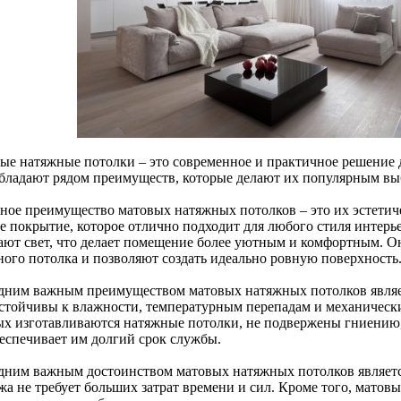
ые натяжные потолки – это современное и практичное решение 
бладают рядом преимуществ, которые делают их популярным вы
ное преимущество матовых натяжных потолков – это их эстетич
ое покрытие, которое отлично подходит для любого стиля интерь
ают свет, что делает помещение более уютным и комфортным. О
ного потолка и позволяют создать идеально ровную поверхность
дним важным преимуществом матовых натяжных потолков являет
стойчивы к влажности, температурным перепадам и механическ
ых изготавливаются натяжные потолки, не подвержены гниению,
беспечивает им долгий срок службы.
дним важным достоинством матовых натяжных потолков является
жа не требует больших затрат времени и сил. Кроме того, матов