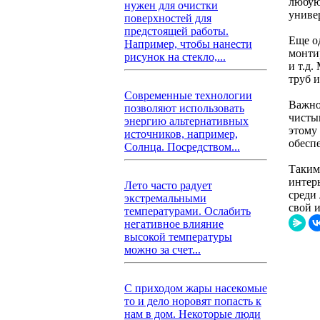
любую
нужен для очистки
униве
поверхностей для
предстоящей работы.
Еще о
Например, чтобы нанести
монти
рисунок на стекло,...
и т.д
труб и
Современные технологии
Важно
позволяют использовать
чисты
энергию альтернативных
этому
источников, например,
обесп
Солнца. Посредством...
Таким
интер
Лето часто радует
среди
экстремальными
свой 
температурами. Ослабить
негативное влияние
высокой температуры
можно за счет...
С приходом жары насекомые
то и дело норовят попасть к
нам в дом. Некоторые люди