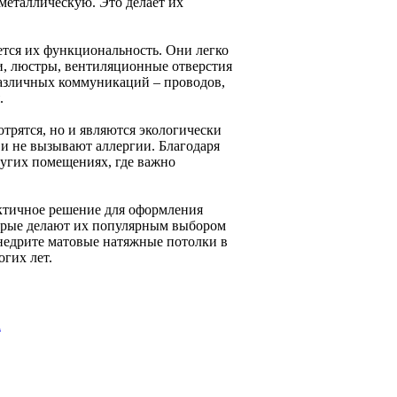
металлическую. Это делает их
тся их функциональность. Они легко
и, люстры, вентиляционные отверстия
различных коммуникаций – проводов,
.
трятся, но и являются экологически
и не вызывают аллергии. Благодаря
ругих помещениях, где важно
актичное решение для оформления
орые делают их популярным выбором
Внедрите матовые натяжные потолки в
гих лет.
а