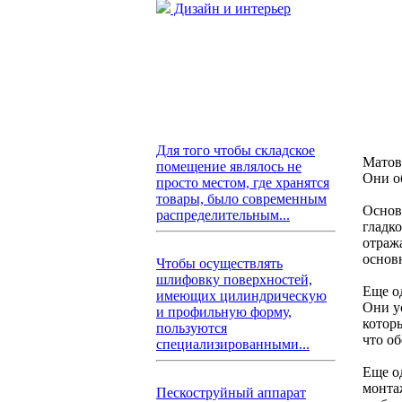
Дизайн и интерьер
Для того чтобы складское
Матов
помещение являлось не
Они о
просто местом, где хранятся
товары, было современным
Основ
распределительным...
гладк
отраж
основ
Чтобы осуществлять
шлифовку поверхностей,
Еще о
имеющих цилиндрическую
Они у
и профильную форму,
котор
пользуются
что о
специализированными...
Еще о
монта
Пескоструйный аппарат