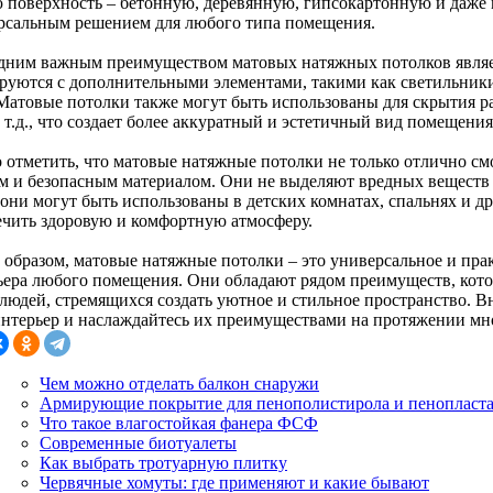
 поверхность – бетонную, деревянную, гипсокартонную и даже 
рсальным решением для любого типа помещения.
дним важным преимуществом матовых натяжных потолков являе
руются с дополнительными элементами, такими как светильник
. Матовые потолки также могут быть использованы для скрытия 
 т.д., что создает более аккуратный и эстетичный вид помещения
 отметить, что матовые натяжные потолки не только отлично смо
м и безопасным материалом. Они не выделяют вредных веществ 
 они могут быть использованы в детских комнатах, спальнях и д
ечить здоровую и комфортную атмосферу.
 образом, матовые натяжные потолки – это универсальное и пр
ьера любого помещения. Они обладают рядом преимуществ, кот
 людей, стремящихся создать уютное и стильное пространство. 
интерьер и наслаждайтесь их преимуществами на протяжении мно
Чем можно отделать балкон снаружи
Армирующие покрытие для пенополистирола и пенопласт
Что такое влагостойкая фанера ФСФ
Современные биотуалеты
Как выбрать тротуарную плитку
Червячные хомуты: где применяют и какие бывают