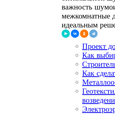
важность шумои
межкомнатные д
идеальным реше
Проект д
Как выбир
Строител
Как сдела
Металлоо
Геотексти
возведени
Электроэр