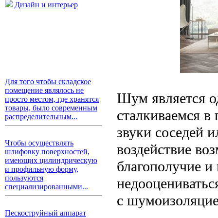
Дизайн и интерьер
Для того чтобы складское
помещение являлось не
Шум является о
просто местом, где хранятся
товары, было современным
сталкиваемся в 
распределительным...
звуки соседей и
Чтобы осуществлять
воздействие во
шлифовку поверхностей,
имеющих цилиндрическую
благополучие и
и профильную форму,
пользуются
недооцениватьс
специализированными...
с шумоизоляцие
Пескоструйный аппарат