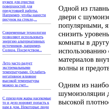
нужен для очистки
Одной из главн
поверхностей для
предстоящей работы.
двери с шумоизо
Например, чтобы нанести
рисунок на стекло,...
популярными, я
снизить уровень
Современные технологии
позволяют использовать
комнаты в другу
энергию альтернативных
источников, например,
использованию 
Солнца. Посредством...
материалов вну
Лето часто радует
волны и предот
экстремальными
температурами. Ослабить
негативное влияние
высокой температуры
Одним из наибо
можно за счет...
шумоизоляции д
С приходом жары насекомые
высокой плотно
то и дело норовят попасть к
нам в дом. Некоторые люди