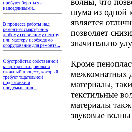
волны, что поз
пробуют бороться с
надоедливыми...
шума из одной к
является отлич
В процессе работы над
ремонтом смартфонов
позволяет снизи
любому сервисному центру
или мастеру необходимо
значительно ул
оборудование для ремонта...
Кроме пеноплас
Обустройство собственной
квартиры это довольно
межкомнатных д
сложный процесс, который
требует тщательной
материалы, так
подготовки и
продумывания...
текстильные во
материалы такж
звуковые волны 