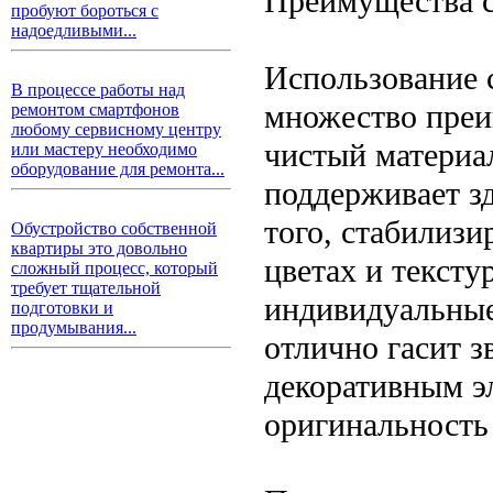
Преимущества с
пробуют бороться с
надоедливыми...
Использование 
В процессе работы над
множество преи
ремонтом смартфонов
любому сервисному центру
чистый материал
или мастеру необходимо
оборудование для ремонта...
поддерживает з
того, стабилиз
Обустройство собственной
квартиры это довольно
цветах и тексту
сложный процесс, который
требует тщательной
индивидуальные
подготовки и
продумывания...
отлично гасит 
декоративным э
оригинальность