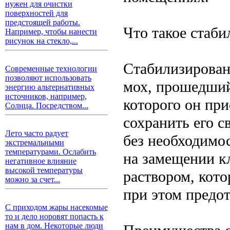
нужен для очистки
поверхностей для
предстоящей работы.
Что такое стаб
Например, чтобы нанести
рисунок на стекло,...
Стабилизирован
Современные технологии
позволяют использовать
мох, прошедший 
энергию альтернативных
источников, например,
которого он пр
Солнца. Посредством...
сохранить его с
Лето часто радует
без необходимос
экстремальными
температурами. Ослабить
на замещении к
негативное влияние
высокой температуры
раствором, кото
можно за счет...
при этом предот
С приходом жары насекомые
то и дело норовят попасть к
нам в дом. Некоторые люди