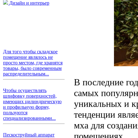
Дизайн и интерьер
Для того чтобы складское
помещение являлось не
просто местом, где хранятся
товары, было современным
распределительным...
В последние год
самых популярн
Чтобы осуществлять
шлифовку поверхностей,
уникальных и к
имеющих цилиндрическую
и профильную форму,
тенденции явля
пользуются
специализированными...
мха для создан
помещениях.
Пескоструйный аппарат