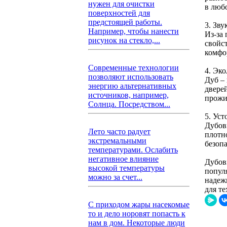
нужен для очистки
в люб
поверхностей для
предстоящей работы.
3. Зву
Например, чтобы нанести
Из-за
рисунок на стекло,...
свойс
комфо
Современные технологии
4. Эк
позволяют использовать
Дуб –
энергию альтернативных
двере
источников, например,
прожи
Солнца. Посредством...
5. Уст
Дубов
Лето часто радует
плотн
экстремальными
безопа
температурами. Ослабить
негативное влияние
Дубов
высокой температуры
попул
можно за счет...
надеж
для те
С приходом жары насекомые
то и дело норовят попасть к
нам в дом. Некоторые люди