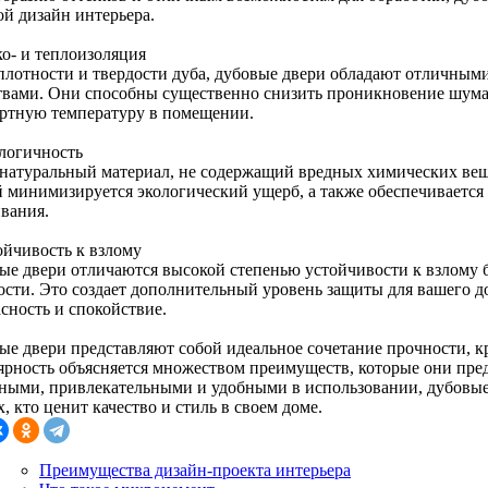
ой дизайн интерьера.
ко- и теплоизоляция
 плотности и твердости дуба, дубовые двери обладают отличным
твами. Они способны существенно снизить проникновение шума
ртную температуру в помещении.
ологичность
 натуральный материал, не содержащий вредных химических вещ
й минимизируется экологический ущерб, а также обеспечивается 
вания.
ойчивость к взлому
ые двери отличаются высокой степенью устойчивости к взлому б
ости. Это создает дополнительный уровень защиты для вашего д
сность и спокойствие.
ые двери представляют собой идеальное сочетание прочности, 
ярность объясняется множеством преимуществ, которые они пре
ными, привлекательными и удобными в использовании, дубовы
х, кто ценит качество и стиль в своем доме.
Преимущества дизайн-проекта интерьера