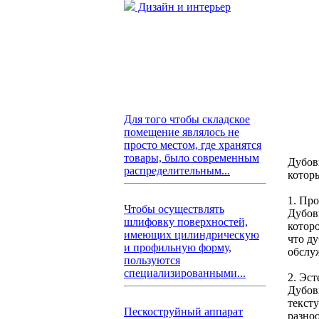
Дизайн и интерьер
Для того чтобы складское
помещение являлось не
просто местом, где хранятся
товары, было современным
Дубов
распределительным...
котор
1. Пр
Чтобы осуществлять
Дубов
шлифовку поверхностей,
котор
имеющих цилиндрическую
что ду
и профильную форму,
обслу
пользуются
специализированными...
2. Эст
Дубов
текст
Пескоструйный аппарат
разно