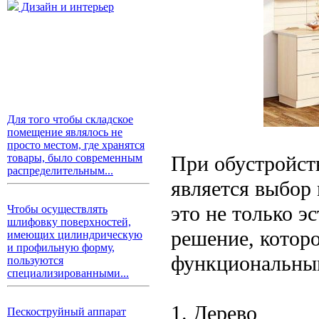
Дизайн и интерьер
Для того чтобы складское
помещение являлось не
просто местом, где хранятся
При обустройст
товары, было современным
распределительным...
является выбор 
это не только э
Чтобы осуществлять
шлифовку поверхностей,
решение, котор
имеющих цилиндрическую
и профильную форму,
функциональным
пользуются
специализированными...
1. Дерево
Пескоструйный аппарат