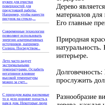
нужен для очистки
Дерево являетс
поверхностей для
предстоящей работы.
материалов для
Например, чтобы нанести
рисунок на стекло,...
Его главные пр
Современные технологии
позволяют использовать
Природная красо
энергию альтернативных
источников, например,
натуральность. 
Солнца. Посредством...
интерьере.
Лето часто радует
экстремальными
температурами. Ослабить
Долговечность:
негативное влияние
высокой температуры
прослужить дол
можно за счет...
Разнообразие в
С приходом жары насекомые
то и дело норовят попасть к
дерева, каждая 
нам в дом. Некоторые люди