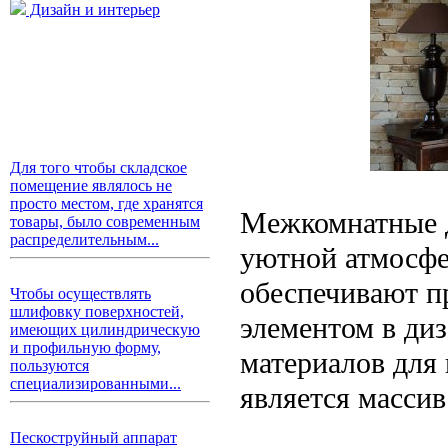
Дизайн и интерьер
Для того чтобы складское
помещение являлось не
просто местом, где хранятся
Межкомнатные д
товары, было современным
распределительным...
уютной атмосфе
обеспечивают п
Чтобы осуществлять
шлифовку поверхностей,
элементом в ди
имеющих цилиндрическую
и профильную форму,
материалов для
пользуются
специализированными...
является массив
Пескоструйный аппарат