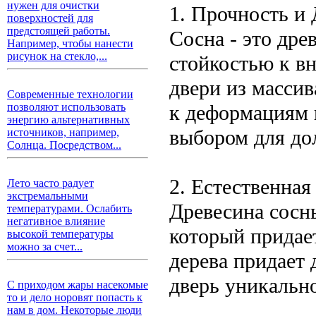
нужен для очистки
1. Прочность и
поверхностей для
предстоящей работы.
Сосна - это дре
Например, чтобы нанести
рисунок на стекло,...
стойкостью к в
двери из масси
Современные технологии
к деформациям 
позволяют использовать
энергию альтернативных
выбором для до
источников, например,
Солнца. Посредством...
2. Естественная
Лето часто радует
экстремальными
Древесина сосн
температурами. Ослабить
негативное влияние
который придает
высокой температуры
можно за счет...
дерева придает
дверь уникальн
С приходом жары насекомые
то и дело норовят попасть к
нам в дом. Некоторые люди