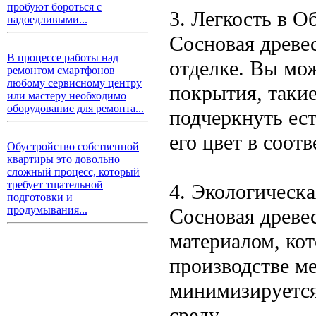
пробуют бороться с
3. Легкость в О
надоедливыми...
Сосновая древес
В процессе работы над
отделке. Вы мо
ремонтом смартфонов
любому сервисному центру
покрытия, такие
или мастеру необходимо
оборудование для ремонта...
подчеркнуть ес
его цвет в соот
Обустройство собственной
квартиры это довольно
сложный процесс, который
требует тщательной
4. Экологическа
подготовки и
продумывания...
Сосновая древе
материалом, ко
производстве м
минимизируется
среду.