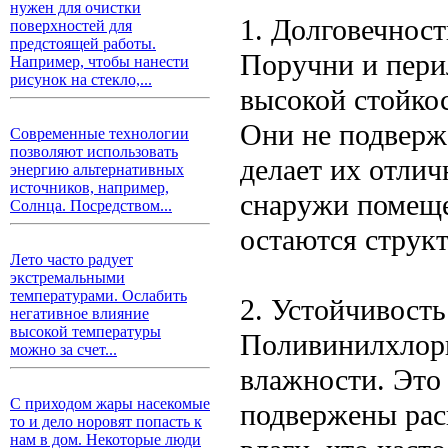
нужен для очистки
1. Долговечност
поверхностей для
предстоящей работы.
Поручни и пери
Например, чтобы нанести
рисунок на стекло,...
высокой стойко
Они не подверж
Современные технологии
позволяют использовать
делает их отли
энергию альтернативных
источников, например,
снаружи помеще
Солнца. Посредством...
остаются струк
Лето часто радует
экстремальными
температурами. Ослабить
2. Устойчивость
негативное влияние
высокой температуры
Поливинилхлори
можно за счет...
влажности. Это 
С приходом жары насекомые
подвержены рас
то и дело норовят попасть к
нам в дом. Некоторые люди