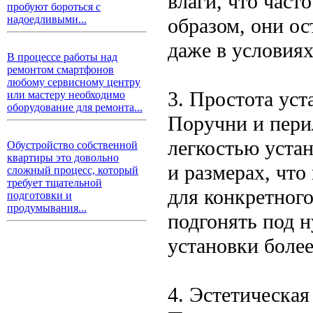
влаги, что част
пробуют бороться с
надоедливыми...
образом, они о
даже в условия
В процессе работы над
ремонтом смартфонов
любому сервисному центру
3. Простота уст
или мастеру необходимо
оборудование для ремонта...
Поручни и пери
легкостью уста
Обустройство собственной
квартиры это довольно
и размерах, что
сложный процесс, который
требует тщательной
для конкретного
подготовки и
продумывания...
подгонять под н
установки боле
4. Эстетическая