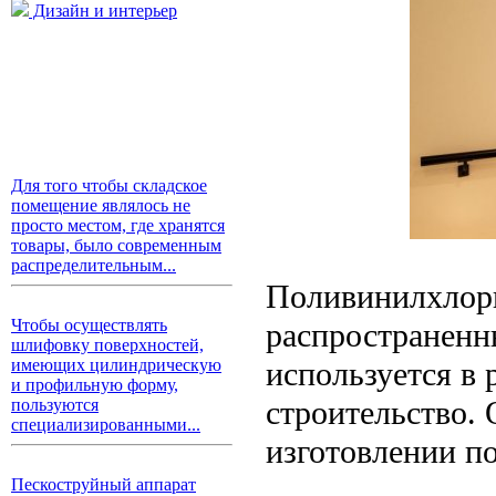
Дизайн и интерьер
Для того чтобы складское
помещение являлось не
просто местом, где хранятся
товары, было современным
распределительным...
Поливинилхлори
Чтобы осуществлять
распространенн
шлифовку поверхностей,
используется в 
имеющих цилиндрическую
и профильную форму,
строительство. 
пользуются
специализированными...
изготовлении по
Пескоструйный аппарат